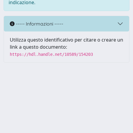
indicazione.
----- Informazioni -----
Utilizza questo identificativo per citare o creare un
link a questo documento:
https://hdl.handle.net/10589/154203
Powered by UNITESI
-
about
UNITESI
-
Utilizzo dei cookie
Copyright © 2026