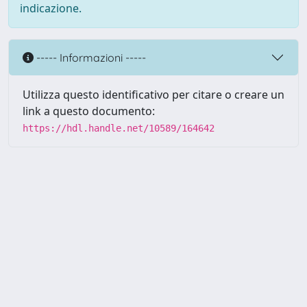
indicazione.
----- Informazioni -----
Utilizza questo identificativo per citare o creare un
link a questo documento:
https://hdl.handle.net/10589/164642
Powered by UNITESI
-
about
UNITESI
-
Utilizzo dei cookie
Copyright © 2026