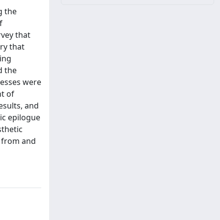
g the
f
rvey that
ry that
ing
d the
cesses were
t of
esults, and
ic epilogue
sthetic
d from and