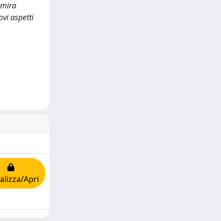
 mira
ovi aspetti
alizza/Apri