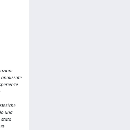
cazioni
 analizzate
esperienze
e
estesiche
ndo una
 stato
ere