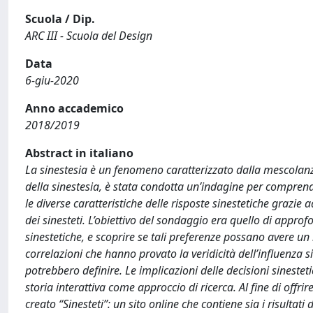
Scuola / Dip.
ARC III - Scuola del Design
Data
6-giu-2020
Anno accademico
2018/2019
Abstract in italiano
La sinestesia è un fenomeno caratterizzato dalla mescolanza 
della sinestesia, è stata condotta un’indagine per comprend
le diverse caratteristiche delle risposte sinestetiche grazie
dei sinesteti. L’obiettivo del sondaggio era quello di approf
sinestetiche, e scoprire se tali preferenze possano avere un 
correlazioni che hanno provato la veridicità dell’influenza s
potrebbero definire. Le implicazioni delle decisioni sinest
storia interattiva come approccio di ricerca. Al fine di offr
creato “Sinesteti”: un sito online che contiene sia i risultati 