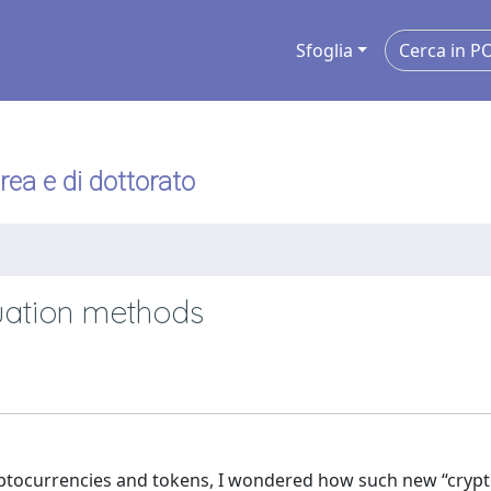
Sfoglia
urea e di dottorato
uation methods
ryptocurrencies and tokens, I wondered how such new “cryp