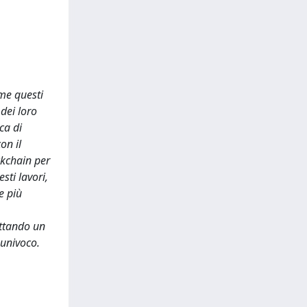
ome questi
dei loro
ca di
on il
ckchain per
sti lavori,
e più
ottando un
 univoco.