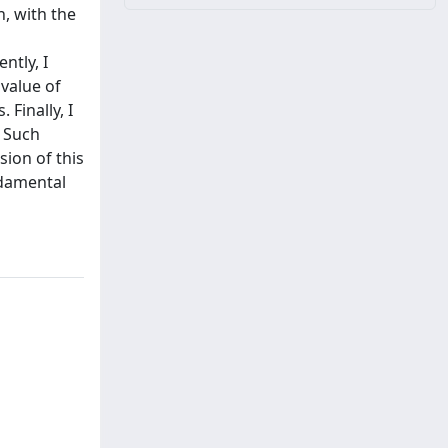
n, with the
ntly, I
value of
Finally, I
. Such
sion of this
ndamental