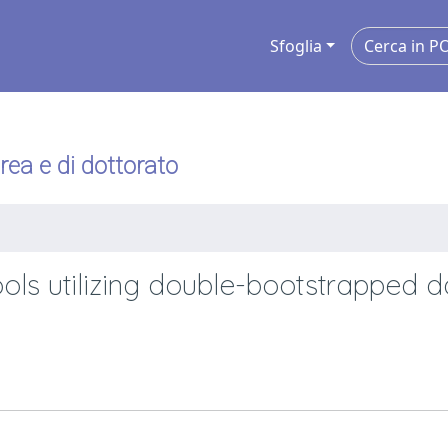
Sfoglia
urea e di dottorato
hools utilizing double-bootstrapped d