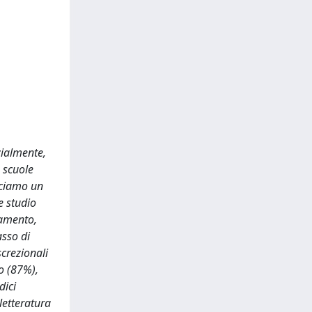
zialmente,
 scuole
uciamo un
e studio
namento,
asso di
crezionali
to (87%),
dici
letteratura