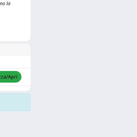
ano la
zza/Apri