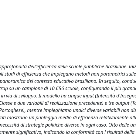
 approfondita dell'efficienza delle scuole pubbliche brasiliane. Ini
li studi di efficienza che impiegano metodi non parametrici sulle
 panoramica del contesto educativo brasiliano. In seguito, cond
rap su un campione di 10.656 scuole, configurando il più grand
i in via di sviluppo. Il modello ha cinque input (Intensità d'Inseg
asse e due variabili di realizzazione precedente) e tre output (T
ortoghese), mentre impieghiamo undici diverse variabili non dis
sultati mostrano un punteggio medio di efficienza relativamente al
 necessità di strategie politiche diverse in ogni caso. Otto delle un
mente significativo, indicando la conformità con i risultati della 