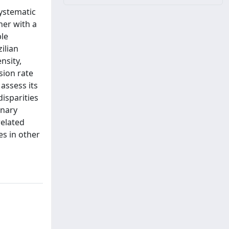
systematic
her with a
ble
ilian
nsity,
sion rate
assess its
disparities
onary
related
es in other