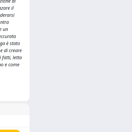
zione di
zare il
iderarsi
entra
re un
accurata
nga è stato
e di creare
fatti, letta
ono e come