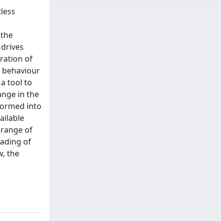
tless
 the
 drives
ration of
e behaviour
a tool to
ange in the
sformed into
ailable
 range of
eading of
w, the