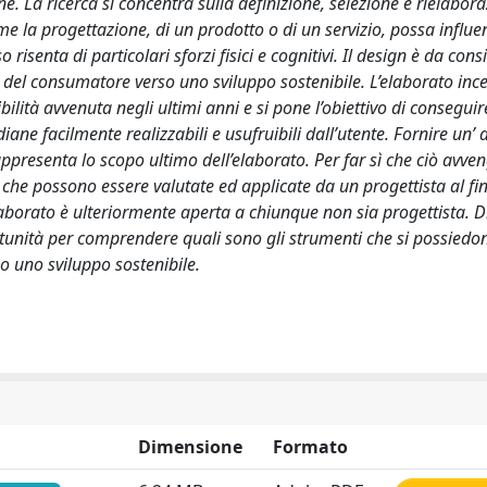
 La ricerca si concentra sulla definizione, selezione e rielabora
ome la progettazione, di un prodotto o di un servizio, possa influen
enta di particolari sforzi fisici e cognitivi. Il design è da cons
del consumatore verso uno sviluppo sostenibile. L’elaborato inc
ibilità avvenuta negli ultimi anni e si pone l’obiettivo di consegui
ane facilmente realizzabili e usufruibili dall’utente. Fornire un’ 
rappresenta lo scopo ultimo dell’elaborato. Per far sì che ciò avve
che possono essere valutate ed applicate da un progettista al fin
laborato è ulteriormente aperta a chiunque non sia progettista. Di 
rtunità per comprendere quali sono gli strumenti che si possied
 uno sviluppo sostenibile.
Dimensione
Formato