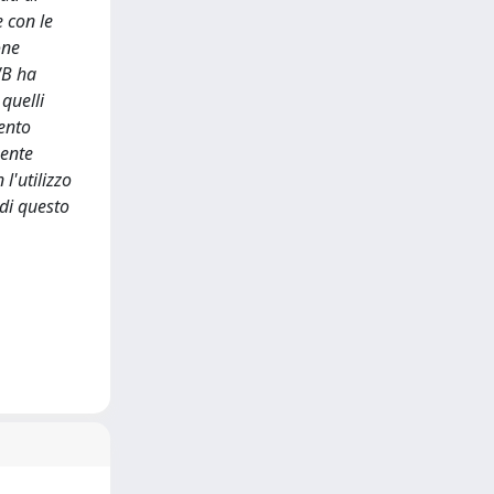
e con le
one
WB ha
quelli
mento
mente
 l'utilizzo
 di questo