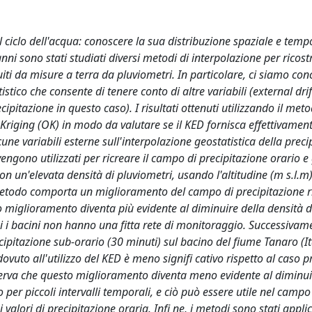
 ciclo dell'acqua: conoscere la sua distribuzione spaziale e temp
i sono stati studiati diversi metodi di interpolazione per ricostr
iti da misure a terra da pluviometri. In particolare, ci siamo conc
ico che consente di tenere conto di altre variabili (external drif
ecipitazione in questo caso). I risultati ottenuti utilizzando il me
y Kriging (OK) in modo da valutare se il KED fornisca effettivamen
lcune variabili esterne sull'interpolazione geostatistica della preci
vengono utilizzati per ricreare il campo di precipitazione orario e
on un'elevata densità di pluviometri, usando l'altitudine (m s.l.
 metodo comporta un miglioramento del campo di precipitazione r
sto miglioramento diventa più evidente al diminuire della densità d
 cui i bacini non hanno una fitta rete di monitoraggio. Successivame
cipitazione sub-orario (30 minuti) sul bacino del fiume Tanaro (Ita
vuto all'utilizzo del KED è meno signifi cativo rispetto al caso p
osserva che questo miglioramento diventa meno evidente al diminui
 per piccoli intervalli temporali, e ciò può essere utile nel campo
valori di precipitazione oraria. Infi ne, i metodi sono stati applic