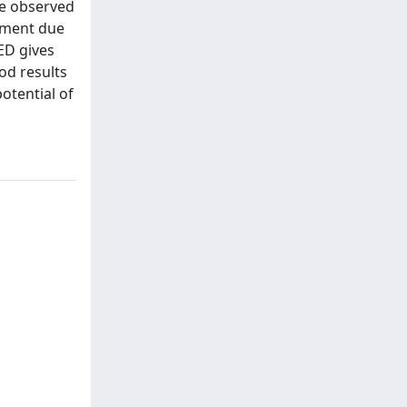
he observed
vement due
KED gives
ood results
potential of