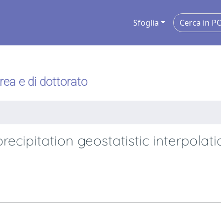
Sfoglia
urea e di dottorato
recipitation geostatistic interpolati