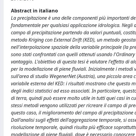
Abstract in italiano
La precipitazione è una delle componenti più importanti del
fondamentale per qualsiasi applicazione idrologica. Negli ann
campo di precipitazione partendo da valori puntuali, costitu
metodo Kriging con External Drift (KED), un metodo geostatist
nell'interpolazione spaziale della variabile principale (la pr
sono stati confrontati con quelli ottenuti usando l'Ordinar
vantaggio. L'obiettivo di questa tesi è valutare l'effetto di a
per la modellazione di piene fluviali. Inizialmente i metodi 
sull'area di studio WegenerNet (Austria), una piccola area c
variabile esterna del KED: i risultati mostrano che questo
degli indici statistici ad esso associati. In particolare, que
di terra, quindi può essere molto utile in tutti quei casi in
stessi metodi vengono utilizzati per ricreare il campo di pre
questo caso, il miglioramento del campo di precipitazione do
Dall'analisi sugli effetti dell'aggregazione temporale, si 
risoluzione temporale, quindi risulta più efficace soprattutto
modellazione di piene fluviali, dove è necessario conoscere i 