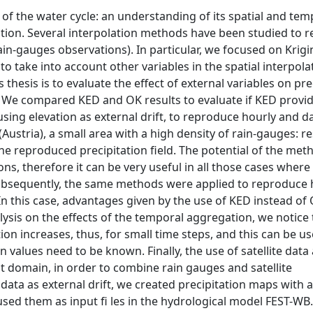
of the water cycle: an understanding of its spatial and tem
ation. Several interpolation methods have been studied to 
rain-gauges observations). In particular, we focused on Krig
to take into account other variables in the spatial interpola
s thesis is to evaluate the effect of external variables on pre
. We compared KED and OK results to evaluate if KED provi
ing elevation as external drift, to reproduce hourly and da
(Austria), a small area with a high density of rain-gauges: r
he reproduced precipitation field. The potential of the met
ns, therefore it can be very useful in all those cases where
bsequently, the same methods were applied to reproduce h
). In this case, advantages given by the use of KED instead 
lysis on the effects of the temporal aggregation, we notice
n increases, thus, for small time steps, and this can be us
 values need to be known. Finally, the use of satellite data
t domain, in order to combine rain gauges and satellite
ata as external drift, we created precipitation maps with 
used them as input fi les in the hydrological model FEST-WB.