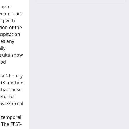
poral
reconstruct
ing with
tion of the
cipitation
des any
ily
esults show
hod
alf-hourly
of OK method
 that these
eful for
 as external
a temporal
 The FEST-