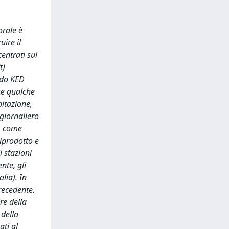
orale è
uire il
entrati sul
t)
todo KED
te qualche
pitazione,
 giornaliero
m) come
iprodotto e
i stazioni
nte, gli
lia). In
recedente.
re della
 della
ati al