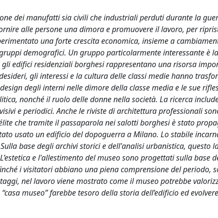
ione dei manufatti sia civili che industriali perduti durante la gu
ornire alle persone una dimora e promuovere il lavoro, per ripris
 sperimentato una forte crescita economica, insieme a cambiamenti
i gruppi demografici. Un gruppo particolarmente interessante è la
gli edifici residenziali borghesi rappresentano una risorsa impo
sideri, gli interessi e la cultura delle classi medie hanno trasfo
esign degli interni nelle dimore della classe media e le sue rifles
ica, nonché il ruolo delle donne nella società. La ricerca includ
vi e periodici. Anche le riviste di architettura professionali son
élite che tramite il passaparola nei salotti borghesi è stato propa
tato usato un edificio del dopoguerra a Milano. Lo stabile incarn
la base degli archivi storici e dell'analisi urbanistica, questo l
’estetica e l'allestimento del museo sono progettati sulla base d
affinché i visitatori abbiano una piena comprensione del periodo, 
antaggi, nel lavoro viene mostrato come il museo potrebbe valorizz
la “casa museo” farebbe tesoro della storia dell’edificio ed evolve