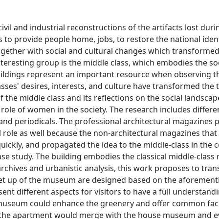
vil and industrial reconstructions of the artifacts lost duri
o provide people home, jobs, to restore the national identi
ogether with social and cultural changes which transformed
nteresting group is the middle class, which embodies the soc
uildings represent an important resource when observing t
ses' desires, interests, and culture have transformed the t
 the middle class and its reflections on the social landscap
e role of women in the society. The research includes differ
and periodicals. The professional architectural magazines 
ial role as well because the non-architectural magazines that
ickly, and propagated the idea to the middle-class in the c
ase study. The building embodies the classical middle-class
archives and urbanistic analysis, this work proposes to tra
set up of the museum are designed based on the aforemen
ent different aspects for visitors to have a full understand
museum could enhance the greenery and offer common facil
f the apartment would merge with the house museum and ev