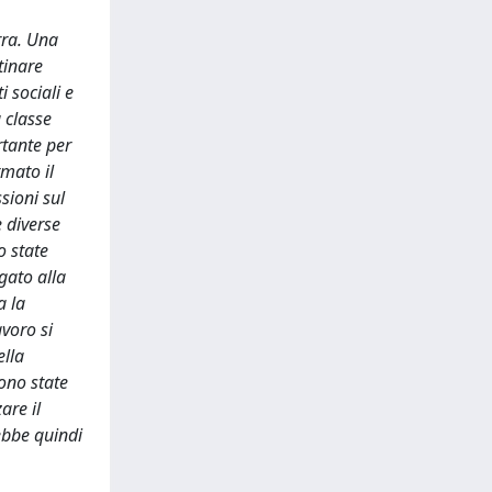
erra. Una
tinare
 sociali e
 classe
rtante per
rmato il
sioni sul
e diverse
o state
gato alla
a la
avoro si
ella
sono state
are il
rebbe quindi