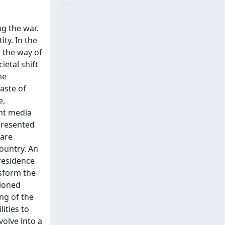
ng the war.
ty. In the
 the way of
ietal shift
he
aste of
e,
ent media
presented
 are
ountry. An
 residence
nsform the
tioned
ing of the
ities to
olve into a