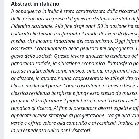
Abstract in italiano
Il dopoguerra in Italia è stato caratterizzato dalla ricostruz
delle prime misure prese dal governo dell’epoca è stata di f
l'identità nazionale. Alla fine degli anni '50 la nazione ha
culturali che hanno trasformato il modo di vivere di divers
media, che incarna l’adozione del consumismo. Oggi infatti 
osservare il cambiamento della penisola nel dopoguerra. I de
gusto della società. Questo lavoro analizza la tendenza del d
panorama sociale, la situazione economica, l'atmosfera polit
risorse multimediali come musica, cinema, programmi televisi
analizzate, in quanto hanno rappresentato lo stile di vita d'
classe media del paese. Come caso studio di questa tesi è s
classica residenza borghese e funge esso stesso da museo. Sul
propone di trasformare il piano terra in una “casa museo”. L
tematica di ricerca. Al fine di presentare diversi aspetti e 
applicate diverse strategie di progettazione. Tra gli altri v
verde e offrire valore alla comunità e ai residenti. Inoltre, 
in un'esperienza unica per i visitatori.