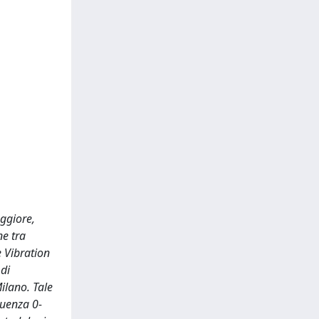
aggiore,
ne tra
e Vibration
 di
Milano. Tale
quenza 0-