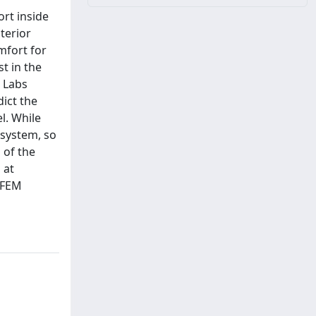
rt inside
nterior
mfort for
t in the
t Labs
dict the
l. While
 system, so
 of the
 at
 FEM