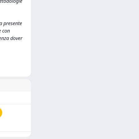
metodologie
la presente
e con
senza dover