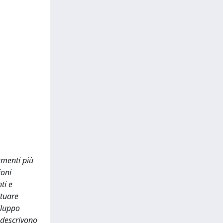
ementi più
ioni
ti e
ttuare
iluppo
e descrivono