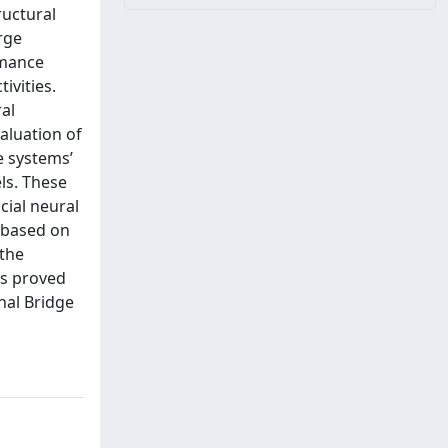
ructural
rge
rmance
ivities.
ral
aluation of
e systems’
ls. These
cial neural
 based on
 the
is proved
nal Bridge