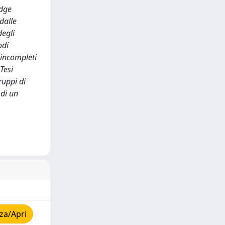
idge
dalle
degli
odi
 incompleti
Tesi
ruppi di
 di un
za/Apri