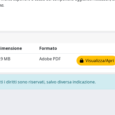
pa.
imensione
Formato
.9 MB
Adobe PDF
Visualizza/Apri
 i diritti sono riservati, salvo diversa indicazione.