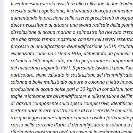
Il ventunesimo secolo assisterà alla collisione di due tenden
crescita della popolazione, la domanda di acqua aumenterà
aumentando la pressione sulle riserve preesistenti di acqua
dolce necessitano di attuare una svolta radicale della pianifi
dissalazione di acqua marina o salmastra ha ricevuto cresce
che allo stesso tempo mostrano carenze nei servizi essenziali
processo di umidificazione-deumidificazione (HDH) risultat
evidenziato come un sistema HDH, alimentato da pannelli P
colonna a letto impaccato, mostri performance comparabili
del medesimo impianto PV/T. Il presente lavoro si pone l’obbi
particolare, viene valutata la sostituzione del deumidificat
colonna a bolle multistadio oppure a colonna a letto impacca
produzione di acqua dolce pari a 30 kg/h in condizioni no
taglie relativamente all’umidificatore e all’estensione dell’
di ciascun componente sulla spesa complessiva, identificando n
performance invece mostra come al crescere delle condizio
d’acqua leggermente superiore mentre risulta fortemente pena
carico nella corrente d’aria. Il deumidificatore a colonna a
riferimento mostrando però un costo di investimento legger