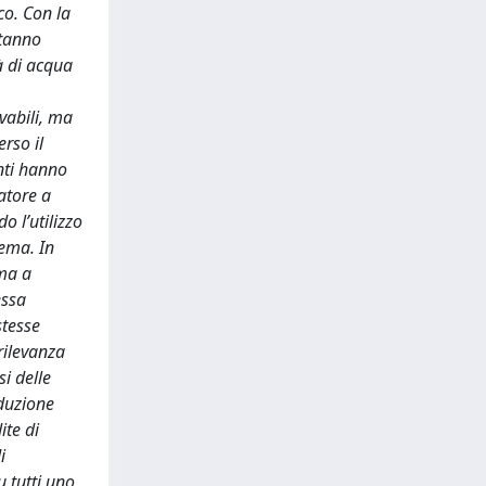
co. Con la
stanno
à di acqua
vabili, ma
rso il
nti hanno
atore a
 l’utilizzo
tema. In
ema a
essa
stesse
rilevanza
si delle
oduzione
ite di
i
 tutti uno