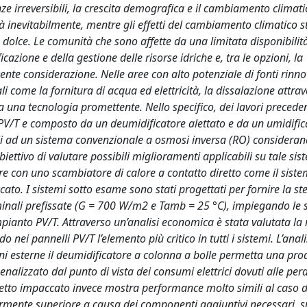
ze irreversibili, la crescita demografica e il cambiamento climati
 inevitabilmente, mentre gli effetti del cambiamento climatico 
 dolce. Le comunità che sono affette da una limitata disponibilit
cazione e della gestione delle risorse idriche e, tra le opzioni, la
nte considerazione. Nelle aree con alto potenziale di fonti rinno
 come la fornitura di acqua ed elettricità, la dissalazione attrave
a una tecnologia promettente. Nello specifico, dei lavori precede
V/T e composto da un deumidificatore alettato e da un umidific
 ad un sistema convenzionale a osmosi inversa (RO) considerando
ettivo di valutare possibili miglioramenti applicabili su tale sis
ore con uno scambiatore di calore a contatto diretto come il sist
to. I sistemi sotto esame sono stati progettati per fornire la st
minali prefissate (G = 700 W/m2 e Tamb = 25 °C), impiegando le 
impianto PV/T. Attraverso un’analisi economica è stata valutata la 
ei pannelli PV/T l’elemento più critico in tutti i sistemi. L’anali
ni esterne il deumidificatore a colonna a bolle permetta una pr
lizzato dal punto di vista dei consumi elettrici dovuti alle perd
 letto impaccato invece mostra performance molto simili al caso d
mente superiore a causa dei componenti aggiuntivi necessari, su