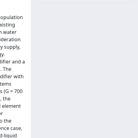
population
xisting
in water
ideration
ty supply,
y.
ifier and a
. The
difier with
stems
s (G = 700
, the
l element
er
o the
ence case,
d-liquid