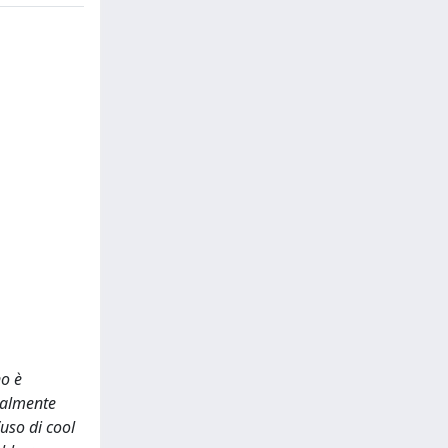
no è
palmente
’uso di cool