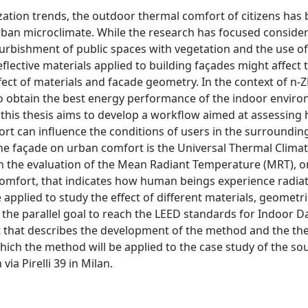
ation trends, the outdoor thermal comfort of citizens ha
rban microclimate. While the research has focused conside
efurbishment of public spaces with vegetation and the use of
flective materials applied to building façades might affect 
fect of materials and facade geometry. In the context of n-
to obtain the best energy performance of the indoor envir
 this thesis aims to develop a workflow aimed at assessing
rt can influence the conditions of users in the surroundin
the façade on urban comfort is the Universal Thermal Clima
on the evaluation of the Mean Radiant Temperature (MRT), o
omfort, that indicates how human beings experience radiati
pplied to study the effect of different materials, geometri
the parallel goal to reach the LEED standards for Indoor Da
art that describes the development of the method and the the
which the method will be applied to the case study of the so
via Pirelli 39 in Milan.