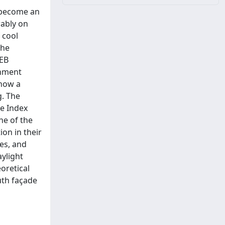
s become an
rably on
 cool
the
ZEB
onment
 how a
g. The
te Index
ne of the
on in their
es, and
ylight
oretical
uth façade