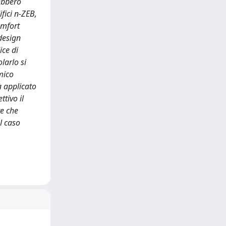
rebbero
ifici n-ZEB,
omfort
 design
ice di
larlo si
mico
à applicato
tivo il
te che
l caso