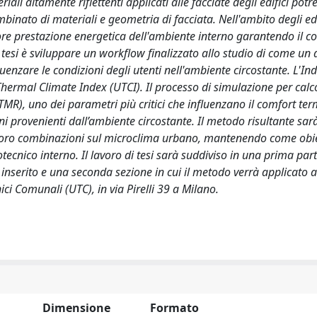
ali altamente riflettenti applicati alle facciate degli edifici pot
ombinato di materiali e geometria di facciata. Nell'ambito degli ed
iore prestazione energetica dell'ambiente interno garantendo il c
ta tesi è sviluppare un workflow finalizzato allo studio di come un
uenzare le condizioni degli utenti nell'ambiente circostante. L'Ind
 Thermal Climate Index (UTCI). Il processo di simulazione per calco
MR), uno dei parametri più critici che influenzano il comfort ter
ni provenienti dall’ambiente circostante. Il metodo risultante sar
lle loro combinazioni sul microclima urbano, mantenendo come obiet
ecnico interno. Il lavoro di tesi sarà suddiviso in una prima par
è inserito e una seconda sezione in cui il metodo verrà applicato a
cnici Comunali (UTC), in via Pirelli 39 a Milano.
Dimensione
Formato