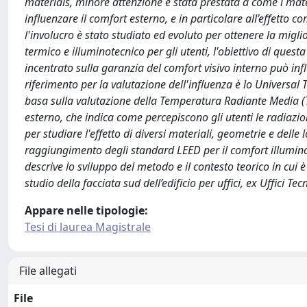
materials, minore attenzione è stata prestata a come i materi
influenzare il comfort esterno, e in particolare all’effetto c
l'involucro è stato studiato ed evoluto per ottenere la migl
termico e illuminotecnico per gli utenti, l'obiettivo di ques
incentrato sulla garanzia del comfort visivo interno può infl
riferimento per la valutazione dell'influenza è lo Universal
basa sulla valutazione della Temperatura Radiante Media (T
esterno, che indica come percepiscono gli utenti le radiazio
per studiare l'effetto di diversi materiali, geometrie e de
raggiungimento degli standard LEED per il comfort illuminot
descrive lo sviluppo del metodo e il contesto teorico in cui 
studio della facciata sud dell’edificio per uffici, ex Uffici Te
Appare nelle tipologie:
Tesi di laurea Magistrale
File allegati
File