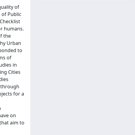
ality of
 of Public
Checklist
for humans.
f the
lthy Urban
sponded to
rms of
udies in
ng Cities
dies
d through
jects for a
n
have on
that aim to