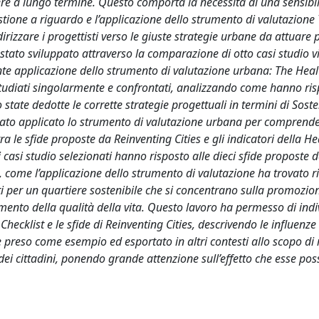
ere a lungo termine. Questo comporta la necessità di una sensibi
stione a riguardo e l’applicazione dello strumento di valutazione
izzare i progettisti verso le giuste strategie urbane da attuare 
è stato sviluppato attraverso la comparazione di otto casi studio vi
nte applicazione dello strumento di valutazione urbana: The Hea
 studiati singolarmente e confrontati, analizzando come hanno ris
tate dedotte le corrette strategie progettuali in termini di Sosten
 stato applicato lo strumento di valutazione urbana per comprend
tra le sfide proposte da Reinventing Cities e gli indicatori della 
 casi studio selezionati hanno risposto alle dieci sfide proposte 
o, come l’applicazione dello strumento di valutazione ha trovato ri
tti per un quartiere sostenibile che si concentrano sulla promozio
ramento della qualità della vita. Questo lavoro ha permesso di ind
hecklist e le sfide di Reinventing Cities, descrivendo le influenze
 preso come esempio ed esportato in altri contesti allo scopo di 
dei cittadini, ponendo grande attenzione sull’effetto che esse po