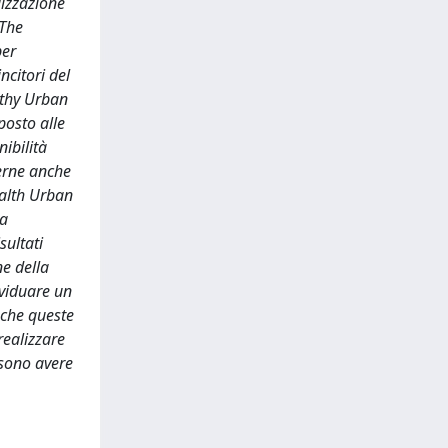
lizzazione
 The
per
ncitori del
lthy Urban
posto alle
ibilità
erne anche
Health Urban
da
sultati
ne della
ividuare un
 che queste
realizzare
ssono avere