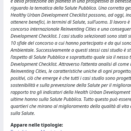
e della protezione del pianeta in una prospettiva di beness
riguardo la tematica della Salute Pubblica. Una corretta ge
Healthy Urban Development Checklist possono, ad oggi, indir
ottenere benefici, in termini di Salute, sull’uomo. Il lavoro 
concorso internazionale Reinventing Cities e una consegue
Development Checklist. I casi studio selezionati sono stati
10 sfide del concorso a cui hanno partecipato e da qui sono s
Ambientale. Successivamente a questi stessi casi studio è
l’aspetto di Salute Pubblica e soprattutto quale sia il nesso 
Development Checklist. Attraverso l’attenta analisi di come i
Reinventing Cities, le caratteristiche uniche di ogni progett
positivi, ciò che emerge è che tutti i casi studio sono proge
sostenibilità e sulla prevenzione della Salute per il miglio
rapporto tra gli indicatori della Health Urban Development C
ultime hanno sulla Salute Pubblica. Tutto questo può essere
quartieri che mirano al miglioramento della qualità di vita 
sulla Salute.
Appare nelle tipologie: