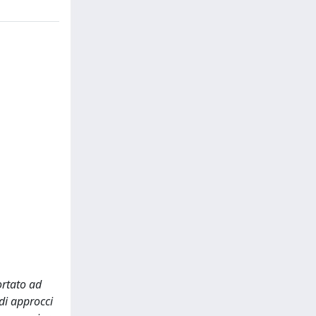
ortato ad
di approcci