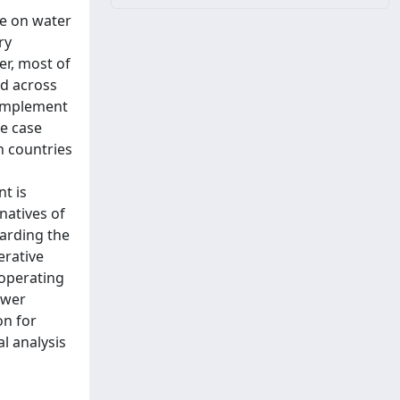
re on water
ry
er, most of
ed across
 complement
he case
n countries
t is
natives of
arding the
erative
 operating
ower
on for
al analysis