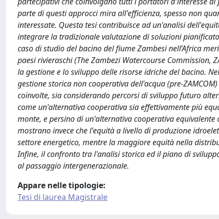
partecipativi che coinvolgano tutti i portatori d'interesse a
parte di questi approcci mira all'efficienza, spesso non quant
interessate. Questa tesi contribuisce ad un'analisi dell'equi
integrare la tradizionale valutazione di soluzioni pianificator
caso di studio del bacino del fiume Zambesi nell’Africa meri
paesi rivieraschi (The Zambezi Watercourse Commission, Z
la gestione e lo sviluppo delle risorse idriche del bacino. N
gestione storica non cooperativa dell'acqua (pre-ZAMCOM) a 
coinvolte, sia considerando percorsi di sviluppo futuro alte
come un'alternativa cooperativa sia effettivamente più equa 
monte, e persino di un'alternativa cooperativa equivalente 
mostrano invece che l'equità a livello di produzione idroele
settore energetico, mentre la maggiore equità nella distribuzi
Infine, il confronto tra l'analisi storica ed il piano di svil
al passaggio intergenerazionale.
Appare nelle tipologie:
Tesi di laurea Magistrale