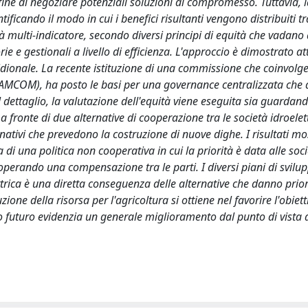
l fine di negoziare potenziali soluzioni di compromesso. Tuttavia,
ificando il modo in cui i benefici risultanti vengono distribuiti tra
tà multi-indicatore, secondo diversi principi di equità che vadano
ie e gestionali a livello di efficienza. L'approccio è dimostrato at
dionale. La recente istituzione di una commissione che coinvolge 
AMCOM), ha posto le basi per una governance centralizzata che
el dettaglio, la valutazione dell'equità viene eseguita sia guardand
fronte di due alternative di cooperazione tra le società idroelet
rnativi che prevedono la costruzione di nuove dighe. I risultati m
di una politica non cooperativa in cui la priorità è data alle soc
operando una compensazione tra le parti. I diversi piani di svilu
ttrica è una diretta conseguenza delle alternative che danno prior
one della risorsa per l'agricoltura si ottiene nel favorire l'obiett
uppo futuro evidenzia un generale miglioramento dal punto di vista 