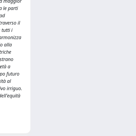
 la maggior
 le parti
 ad
traverso il
tutti i
 armonizza
o alla
triche
ostrano
ietà a
ppo futuro
ità al
ivo irriguo.
dell'equità