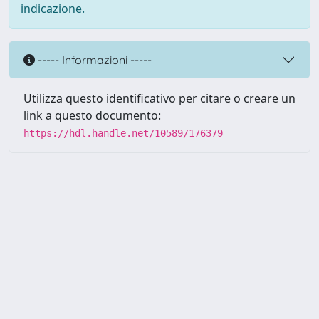
indicazione.
----- Informazioni -----
Utilizza questo identificativo per citare o creare un
link a questo documento:
https://hdl.handle.net/10589/176379
Powered by UNITESI
-
about
UNITESI
-
Utilizzo dei cookie
Copyright © 2026