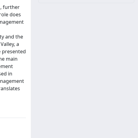
, further
role does
 Management
ty and the
Valley, a
re presented
the main
gement
sed in
 Management
ranslates