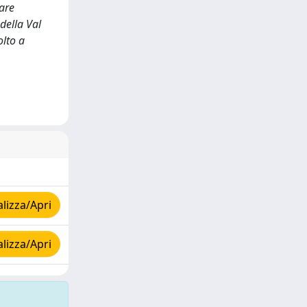
lare
della Val
olto a
lizza/Apri
lizza/Apri