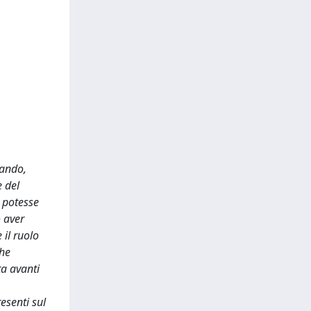
sando,
e del
e potesse
o aver
 il ruolo
che
ta avanti
esenti sul