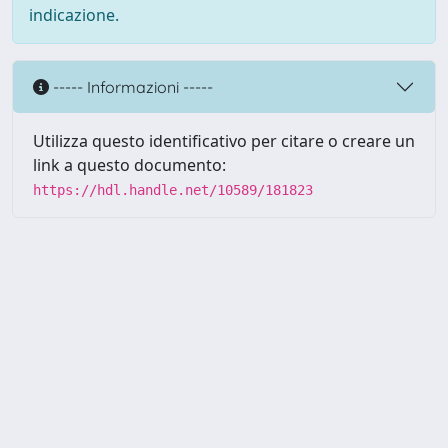
indicazione.
----- Informazioni -----
Utilizza questo identificativo per citare o creare un
link a questo documento:
https://hdl.handle.net/10589/181823
Powered by UNITESI
-
about
UNITESI
-
Utilizzo dei cookie
Copyright © 2026