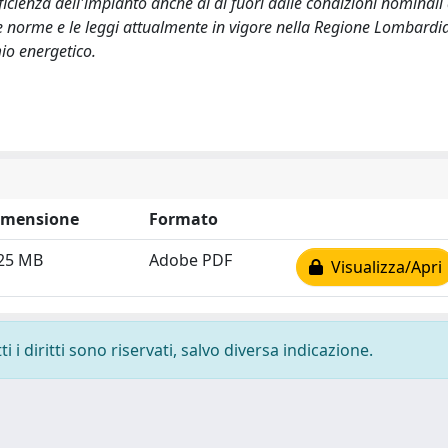
icienza dell'impianto anche al di fuori dalle condizioni nominali d
 norme e le leggi attualmente in vigore nella Regione Lombardia
io energetico.
imensione
Formato
.25 MB
Adobe PDF
Visualizza/Apri
 i diritti sono riservati, salvo diversa indicazione.