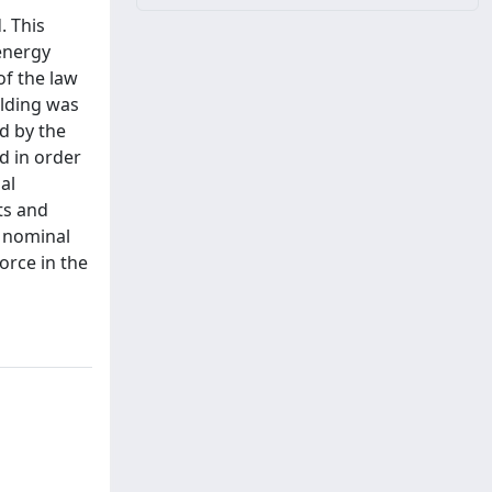
. This
energy
of the law
ilding was
ed by the
d in order
al
nts and
e nominal
orce in the