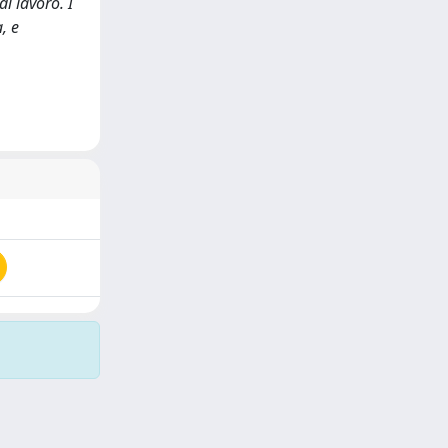
i lavoro. I
, e