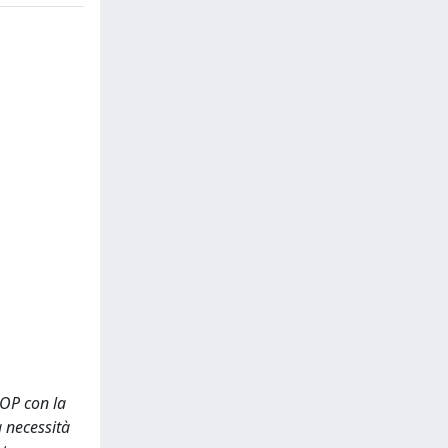
/OP con la
a necessità