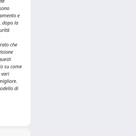
nte
 sono
onamento e
, dopo la
urità
e
trato che
visione
questi
lio su come
 vari
migliore.
modello di