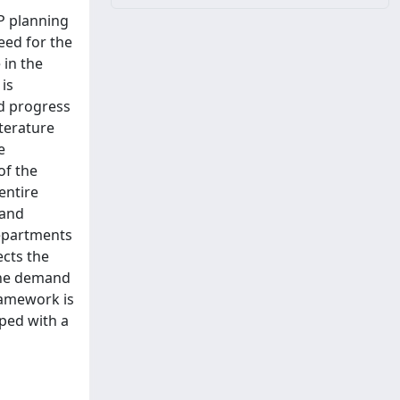
P planning
eed for the
 in the
is
nd progress
iterature
e
of the
entire
mand
departments
ects the
the demand
ramework is
oped with a