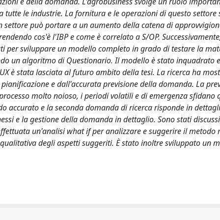
erazioni e della domanda. L'agrobusiness svolge un ruolo importa
utte le industrie. La fornitura e le operazioni di questo settore
in un settore può portare a un aumento della catena di approvvigi
mprendendo cos'è l'IBP e come è correlato a S/OP. Successivamente
encati per sviluppare un modello completo in grado di testare la mat
ndo un algoritmo di Questionario. Il modello è stato inquadrato 
X è stata lasciata al futuro ambito della tesi. La ricerca ha mos
 pianificazione e dall'accurata previsione della domanda. La pre
ocesso molto noioso, i periodi volatili e di emergenza sfidano 
do accurato e la seconda domanda di ricerca risponde in dettag
nessi e la gestione della domanda in dettaglio. Sono stati discussi
fettuata un'analisi what if per analizzare e suggerire il metodo 
qualitativa degli aspetti suggeriti. È stato inoltre sviluppato un 