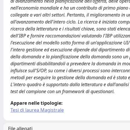
di avanzamento nella pianificazione dell'offerta, delle op
nell'economia mondiale e ha un contributo di primo piano a t
collegate a vari altri settori. Pertanto, il miglioramento 
all'avanzamento dell'intero ciclo. La ricerca è iniziata co
ricerca della letteratura e i risultati chiave, sono stati el
dell'IBP e fornire raccomandazioni valutando l'IBP utilizza
l'esecuzione del modello sotto forma di un'applicazione UI/U
l'intera gestione ed esecuzione dipende dal dipartimento di
della domanda e la pianificazione della domanda sono un pr
dipartimenti disabilitandoli a prevedere la domanda in mo
influisce sull'S/OP, su come i diversi processi sono intercon
metodi per eseguire la gestione della domanda ed è stata ef
L'intero quadro è supportato dalla letteratura e dall'analisi 
test del campione con un framework di questionari.
Appare nelle tipologie:
Tesi di laurea Magistrale
File allegati