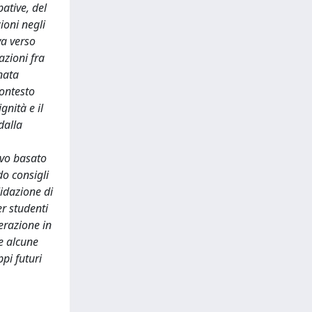
ative, del
ioni negli
va verso
azioni fra
enata
contesto
gnità e il
dalla
ivo basato
do consigli
lidazione di
er studenti
terazione in
te alcune
ppi futuri