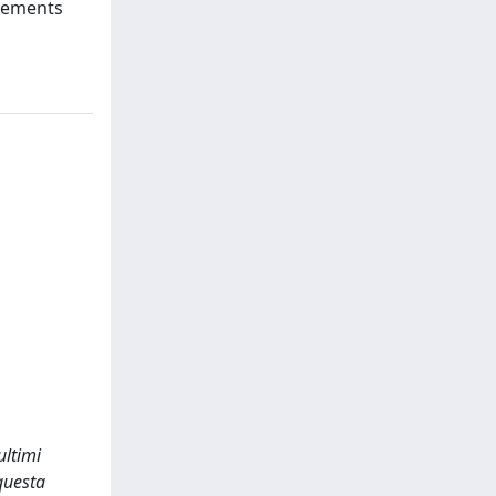
ovements
ultimi
 questa