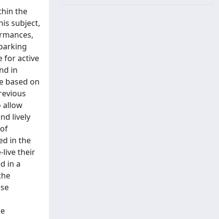
thin the
is subject,
formances,
sparking
 for active
nd in
ce based on
previous
o allow
nd lively
 of
ed in the
live their
d in a
the
ose
me