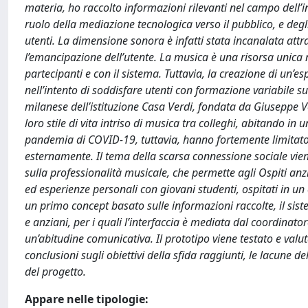
materia, ho raccolto informazioni rilevanti nel campo dell’i
ruolo della mediazione tecnologica verso il pubblico, e degli
utenti. La dimensione sonora è infatti stata incanalata attr
l’emancipazione dell’utente. La musica è una risorsa unica n
partecipanti e con il sistema. Tuttavia, la creazione di un’es
nell’intento di soddisfare utenti con formazione variabile s
milanese dell’istituzione Casa Verdi, fondata da Giuseppe Ver
loro stile di vita intriso di musica tra colleghi, abitando in 
pandemia di COVID-19, tuttavia, hanno fortemente limitato l’eq
esternamente. Il tema della scarsa connessione sociale viene
sulla professionalità musicale, che permette agli Ospiti anzi
ed esperienze personali con giovani studenti, ospitati in un 
un primo concept basato sulle informazioni raccolte, il sist
e anziani, per i quali l’interfaccia è mediata dal coordinator
un’abitudine comunicativa. Il prototipo viene testato e valu
conclusioni sugli obiettivi della sfida raggiunti, le lacune de
del progetto.
Appare nelle tipologie: