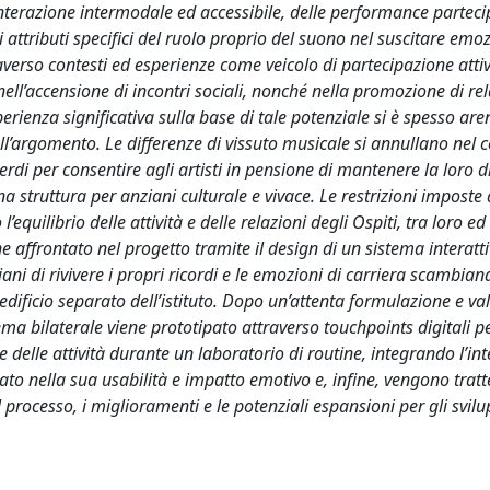
nterazione intermodale ed accessibile, delle performance partecip
 attributi specifici del ruolo proprio del suono nel suscitare emoz
averso contesti ed esperienze come veicolo di partecipazione atti
ell’accensione di incontri sociali, nonché nella promozione di rel
perienza significativa sulla base di tale potenziale si è spesso ar
ull’argomento. Le differenze di vissuto musicale si annullano nel 
di per consentire agli artisti in pensione di mantenere la loro di
una struttura per anziani culturale e vivace. Le restrizioni imposte 
uilibrio delle attività e delle relazioni degli Ospiti, tra loro ed
 affrontato nel progetto tramite il design di un sistema interatt
ani di rivivere i propri ricordi e le emozioni di carriera scambian
edificio separato dell’istituto. Dopo un’attenta formulazione e va
ema bilaterale viene prototipato attraverso touchpoints digitali p
e delle attività durante un laboratorio di routine, integrando l’in
tato nella sua usabilità e impatto emotivo e, infine, vengono trat
l processo, i miglioramenti e le potenziali espansioni per gli svilu