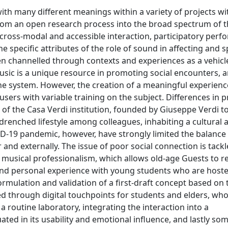
h many different meanings within a variety of projects wi
 From an open research process into the broad spectrum of th
f cross-modal and accessible interaction, participatory per
e specific attributes of the role of sound in affecting and 
n channelled through contexts and experiences as a vehicle
usic is a unique resource in promoting social encounters, a
the system. However, the creation of a meaningful experien
y users with variable training on the subject. Differences in 
 of the Casa Verdi institution, founded by Giuseppe Verdi t
renched lifestyle among colleagues, inhabiting a cultural a
VID-19 pandemic, however, have strongly limited the balance
and externally. The issue of poor social connection is tackl
 musical professionalism, which allows old-age Guests to re-
d personal experience with young students who are hoste
formulation and validation of a first-draft concept based on 
ped through digital touchpoints for students and elders, wh
a routine laboratory, integrating the interaction into a
ted in its usability and emotional influence, and lastly so