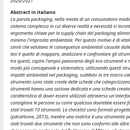
2020/2021
Abstract in italiano
La parola packaging, nella mente di un consumatore medio,
sistema complesso in cui diverse realtà e necessità si inco
argomento chiave per la supply chain del packaging alimentar
minimo l'impronta ambientale. Per questo motivo è di vital
simili che valutano le conseguenze ambientali causate dalle 
tesi è quello di mappare, analizzare e confrontare gli stru
tra questi, capire l'ampio panorama degli eco-strumenti e 
modo più consapevole e sistematico, utilizzando questi stru
impatti ambientali nel packaging, suddivisi in tre macro-ca
strumento sono state create delle schede che categorizzano e
strumenti hanno una sezione dedicata e una scheda creata da
caratteristica di dover essere utilizzati attraverso un'inter
consigliare le persone su come qualcosa dovrebbe essere f
stati trovati 10 strumenti. Le checklist sono formati progettat
(pdcaHome, 2013), mentre una matrice è uno strumento per 
stati trovati due strumenti che non sono conformi alle altre