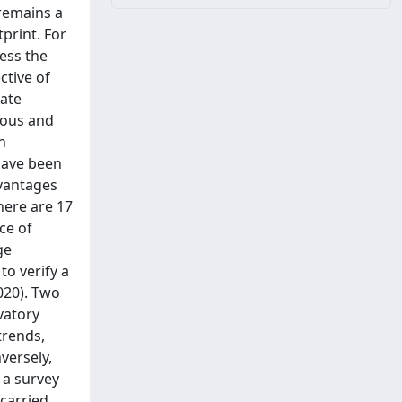
 remains a
print. For
sess the
ctive of
gate
ious and
n
 have been
dvantages
there are 17
ce of
ge
to verify a
020). Two
vatory
trends,
nversely,
: a survey
carried