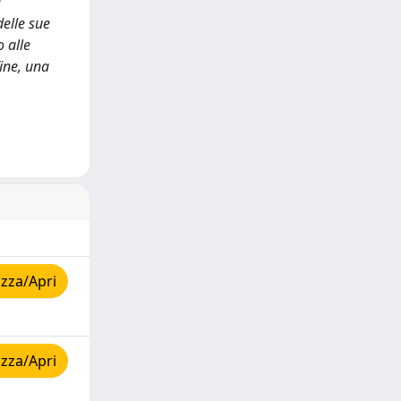
e
delle sue
o alle
fine, una
zza/Apri
zza/Apri