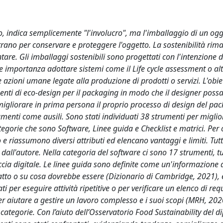
 indica semplicemente "l'involucro", ma l'imballaggio di un ogg
ntrano per conservare e proteggere l'oggetto. La sostenibilità rim
e. Gli imballaggi sostenibili sono progettati con l'intenzione di
e importanza adottare sistemi come il Life cycle assessment o al
azioni umane legate alla produzione di prodotti o servizi. L'obiet
menti di eco-design per il packaging in modo che il designer poss
migliorare in prima persona il proprio processo di design del pac
menti come ausili. Sono stati individuati 38 strumenti per miglior
tegorie che sono Software, Linee guida e Checklist e matrici. Per 
 riassumono diversi attributi ed elencano vantaggi e limiti. Tutti
ll'autore. Nella categoria del software ci sono 17 strumenti, tut
faccia digitale. Le linee guida sono definite come un'informazione 
atto o su cosa dovrebbe essere (Dizionario di Cambridge, 2021),
i per eseguire attività ripetitive o per verificare un elenco di requ
aiutare a gestire un lavoro complesso e i suoi scopi (MRH, 202
 categorie. Con l’aiuto dell’Osservatorio Food Sustainability del 