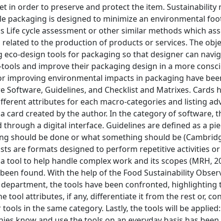
 in order to preserve and protect the item. Sustainability
ble packaging is designed to minimize an environmental foot
 as Life cycle assessment or other similar methods which as
lated to the production of products or services. The obje
g eco-design tools for packaging so that designer can navi
-tools and improve their packaging design in a more consc
 for improving environmental impacts in packaging have bee
re Software, Guidelines, and Checklist and Matrixes. Cards
ifferent attributes for each macro-categories and listing a
 a card created by the author. In the category of software, 
d through a digital interface. Guidelines are defined as a pie
ing should be done or what something should be (Cambrid
sts are formats designed to perform repetitive activities or 
s a tool to help handle complex work and its scopes (MRH, 2
 been found. With the help of the Food Sustainability Obser
epartment, the tools have been confronted, highlighting 
he tool attributes, if any, differentiate it from the rest or, co
tools in the same category. Lastly, the tools will be applied
ies know and use the tools on an everyday basis has been 