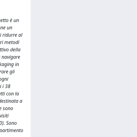
etto è un
ane un
 ridurre al
tri metodi
tivo della
a navigare
kaging in
are gli
ogni
 i 38
ti con la
destinata a
 e sono
isiti
0). Sono
dipartimento