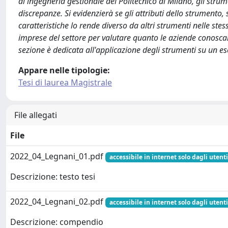
di ingegneria gestionale del Politecnico di Milano, gli stru
discrepanze. Si evidenzierà se gli attributi dello strumento, 
caratteristiche lo rende diverso da altri strumenti nelle ste
imprese del settore per valutare quanto le aziende conoscano 
sezione è dedicata all'applicazione degli strumenti su un e
Appare nelle tipologie:
Tesi di laurea Magistrale
File allegati
File
2022_04_Legnani_01.pdf
accessibile in internet solo dagli utenti
Descrizione: testo tesi
2022_04_Legnani_02.pdf
accessibile in internet solo dagli utenti
Descrizione: compendio