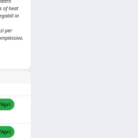
uattro
s of heat
gabili in
zi per
complessivo.
/Apri
/Apri