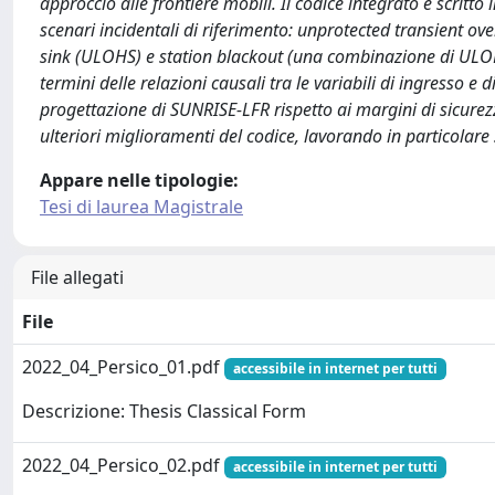
approccio alle frontiere mobili. Il codice integrato è scritt
scenari incidentali di riferimento: unprotected transient o
sink (ULOHS) e station blackout (una combinazione di ULOF e
termini delle relazioni causali tra le variabili di ingresso e 
progettazione di SUNRISE-LFR rispetto ai margini di sicurezza
ulteriori miglioramenti del codice, lavorando in particolare 
Appare nelle tipologie:
Tesi di laurea Magistrale
File allegati
File
2022_04_Persico_01.pdf
accessibile in internet per tutti
Descrizione: Thesis Classical Form
2022_04_Persico_02.pdf
accessibile in internet per tutti