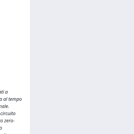
ti a
ma al tempo
male.
circuito
o zero-
o