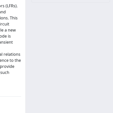
rs (LFRs).
 and
ions. This
rcuit
ile a new
ode is
ansient
l relations
ence to the
 provide
 such