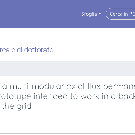
Sfoglia
urea e di dottorato
f a multi-modular axial flux perman
totype intended to work in a bac
the grid