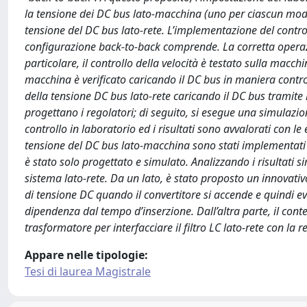
la tensione dei DC bus lato-macchina (uno per ciascun modulo
tensione del DC bus lato-rete. L’implementazione del controll
configurazione back-to-back comprende. La corretta operazi
particolare, il controllo della velocità è testato sulla macc
macchina è verificato caricando il DC bus in maniera contro
della tensione DC bus lato-rete caricando il DC bus tramite l
progettano i regolatori; di seguito, si esegue una simulazion
controllo in laboratorio ed i risultati sono avvalorati con le
tensione del DC bus lato-macchina sono stati implementati c
è stato solo progettato e simulato. Analizzando i risultati 
sistema lato-rete. Da un lato, è stato proposto un innovativo
di tensione DC quando il convertitore si accende e quindi ev
dipendenza dal tempo d’inserzione. Dall’altra parte, il con
trasformatore per interfacciare il filtro LC lato-rete con la r
Appare nelle tipologie:
Tesi di laurea Magistrale