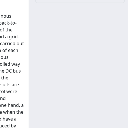
ronous
back-to-
of the
d a grid-
 carried out
n of each
onous
rolled way
the DC bus
 the
esults are
rol were
and
one hand, a
ge when the
o have a
duced by