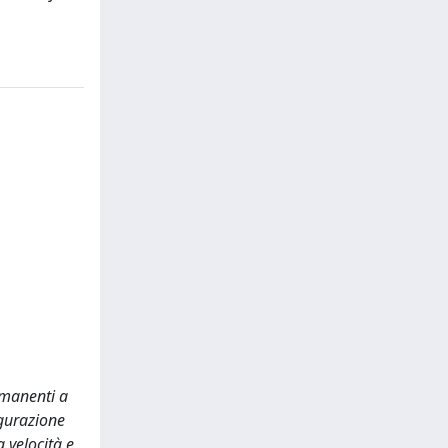
rmanenti a
igurazione
 velocità e