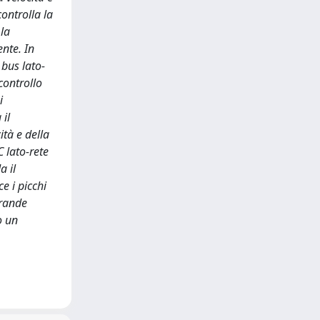
ontrolla la
 la
nte. In
 bus lato-
controllo
i
 il
ità e della
 lato-rete
a il
e i picchi
grande
o un