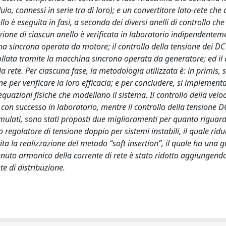
, connessi in serie tra di loro); e un convertitore lato-rete che c
o è eseguita in fasi, a seconda dei diversi anelli di controllo che
one di ciascun anello è verificata in laboratorio indipendenteme
hina sincrona operata da motore; il controllo della tensione dei DC
llata tramite la macchina sincrona operata da generatore; ed il 
a rete. Per ciascuna fase, la metodologia utilizzata è: in primis, s
e per verificare la loro efficacia; e per concludere, si implementa
 equazioni fisiche che modellano il sistema. Il controllo della veloc
on successo in laboratorio, mentre il controllo della tensione DC
simulati, sono stati proposti due miglioramenti per quanto riguard
 regolatore di tensione doppio per sistemi instabili, il quale riduc
ita la realizzazione del metodo “soft insertion”, il quale ha una 
tenuto armonico della corrente di rete è stato ridotto aggiungend
ete di distribuzione.