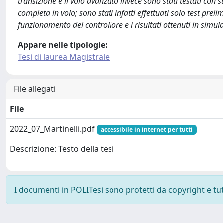
transizione e il volo avanzato invece sono stati testati co
completa in volo; sono stati infatti effettuati solo test pre
funzionamento del controllore e i risultati ottenuti in simul
Appare nelle tipologie:
Tesi di laurea Magistrale
File allegati
File
2022_07_Martinelli.pdf
accessibile in internet per tutti
Descrizione: Testo della tesi
I documenti in POLITesi sono protetti da copyright e tutti