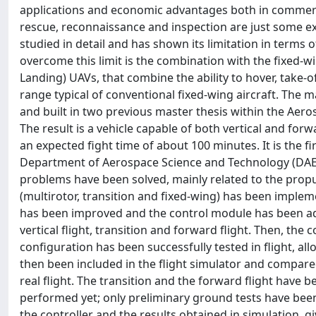
applications and economic advantages both in commercia
rescue, reconnaissance and inspection are just some 
studied in detail and has shown its limitation in terms
overcome this limit is the combination with the fixed-wi
Landing) UAVs, that combine the ability to hover, take-o
range typical of conventional fixed-wing aircraft. The m
and built in two previous master thesis within the Aero
The result is a vehicle capable of both vertical and for
an expected fight time of about 100 minutes. It is the 
Department of Aerospace Science and Technology (DAER) 
problems have been solved, mainly related to the propul
(multirotor, transition and fixed-wing) has been imple
has been improved and the control module has been adde
vertical flight, transition and forward flight. Then, the
configuration has been successfully tested in flight, a
then been included in the flight simulator and compared
real flight. The transition and the forward flight have b
performed yet; only preliminary ground tests have bee
the controller and the results obtained in simulation, giv