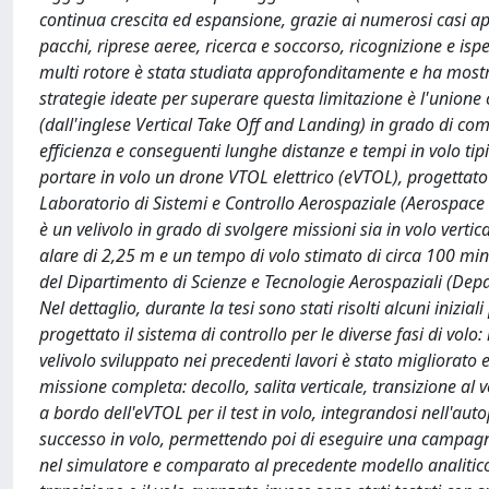
continua crescita ed espansione, grazie ai numerosi casi app
pacchi, riprese aeree, ricerca e soccorso, ricognizione e i
multi rotore è stata studiata approfonditamente e ha mostra
strategie ideate per superare questa limitazione è l'unione 
(dall'inglese Vertical Take Off and Landing) in grado di comb
efficienza e conseguenti lunghe distanze e tempi in volo tipici
portare in volo un drone VTOL elettrico (eVTOL), progettato 
Laboratorio di Sistemi e Controllo Aerospaziale (Aerospace S
è un velivolo in grado di svolgere missioni sia in volo verti
alare di 2,25 m e un tempo di volo stimato di circa 100 min
del Dipartimento di Scienze e Tecnologie Aerospaziali (D
Nel dettaglio, durante la tesi sono stati risolti alcuni iniz
progettato il sistema di controllo per le diverse fasi di volo
velivolo sviluppato nei precedenti lavori è stato migliorato
missione completa: decollo, salita verticale, transizione al v
a bordo dell'eVTOL per il test in volo, integrandosi nell'au
successo in volo, permettendo poi di eseguire una campagna d
nel simulatore e comparato al precedente modello analitic