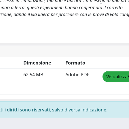
n successo in simulazione, ma non è ancora stata eseguita una pro
liminari a terra: questi esperimenti hanno confermato il corretto
azione, dando il via libera per procedere con le prove di volo com
Dimensione
Formato
62.54 MB
Adobe PDF
Visualizza
 i diritti sono riservati, salvo diversa indicazione.