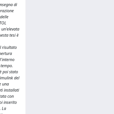
onsegna di
urazione
delle
VTOL
n un'elevata
uesta tesi è
 risultato
pertura
l'interno
o tempo.
è poi stato
Simulink del
re una
i installati
tata con
i inserito
. La