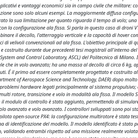
licativi e vantaggi economici sia in campo civile che militare: c
spezione sono solo alcuni esempi. La maggiormente diffusa config
to la sua limitazione per quanto riguarda il tempo di volo; una 
con la configurazione ala fissa. Si parla in questo caso di droni 
inare il decollo, l'atterraggio verticale e la capacità di hover co
 di velivoli convenzionali ad ala fissa. L'obiettivo principale di q
e costruito durante due precedenti tesi magistrali all'interno del
ystem and Control Laboratory, ASCL) del Politecnico di Milano. Il
cale che in volo avanzato; ha una massa al decollo di circa 6 kg, a
uti. É il primo ad essere completamente progettato e costruito al
epartment of Aerospace Science and Technology, DAER) dopo molt
iali problemi hardware legati principalmente al sistema propulsivo; 
: multi rotore, transizione e volo in modalità ala fissa. Il modello 
 e il modulo di controllo è stato aggiunto, permettendo di simula
olo avanzato e volo avanzato. I controllori sviluppati sono poi stat
topilota open-source PX4: la configurazione multirotore è stata tes
i identificazione del modello. Il modello identificato è stato po
o, validando entrambi rispetto ad una missione realmente volata