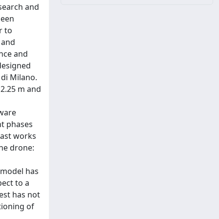
 search and
been
r to
f and
ance and
 designed
di Milano.
f 2.25 m and
dware
ht phases
past works
the drone:
d model has
ect to a
test has not
ioning of