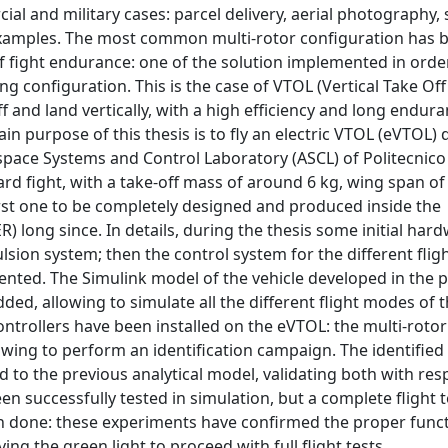
l and military cases: parcel delivery, aerial photography,
examples. The most common multi-rotor configuration has 
 of fight endurance: one of the solution implemented in orde
ng configuration. This is the case of VTOL (Vertical Take Of
ff and land vertically, with a high efficiency and long endur
ain purpose of this thesis is to fly an electric VTOL (eVTOL)
space Systems and Control Laboratory (ASCL) of Politecnico 
ward fight, with a take-off mass of around 6 kg, wing span o
first one to be completely designed and produced inside the
long since. In details, during the thesis some initial har
sion system; then the control system for the different flig
mented. The Simulink model of the vehicle developed in the 
d, allowing to simulate all the different flight modes of 
 controllers have been installed on the eVTOL: the multi-rotor
llowing to perform an identification campaign. The identifie
 to the previous analytical model, validating both with resp
een successfully tested in simulation, but a complete flight 
n done: these experiments have confirmed the proper funct
ing the green light to proceed with full flight tests.