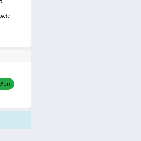
va
plete.
/Apri