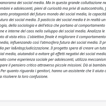
 il panorama dei social media. Ma in questa grande colluttazione 
ambini e adolescenti, pieni di curiosità ma privi di autocontrollo, f
anto protagonisti del futuro mondo dei social media, la capacità
uturo dei social media. Il pasticcio dei social media è in realtà un
logia, della sociologia e dell'etica che portano al comportamento 
e e interne del caos nello sviluppo dei social media. Analizza le
o di vista etico. L'obiettivo finale è migliorare il comportamento 
 media, influenzando così l'atmosfera futura dei social media. Il p
dia per la&nbsp;ludicizzazione. Il progetto spera di creare un tuto
al media, aiutandoli a evitare gli effetti negativi dei social medi
ppato come esperienza sociale per adolescenti, utilizza meccanism
re il pensiero critico attraverso piccole missioni. Dà ai bambini
er quanto riguarda i genitori, hanno un assistente che li aiuta 
a risolvere la loro confusione.