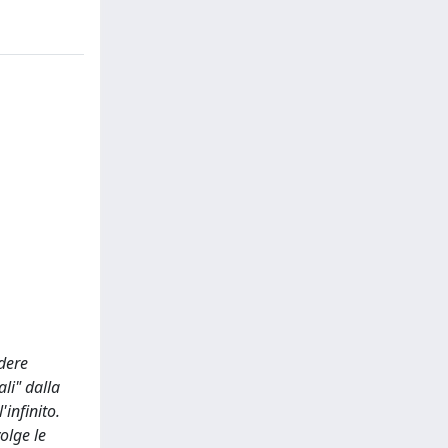
idere
li" dalla
'infinito.
olge le