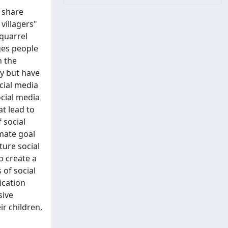
 share
villagers"
quarrel
ges people
n the
ty but have
cial media
ocial media
at lead to
 social
imate goal
ture social
o create a
 of social
ication
sive
r children,