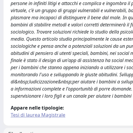
persone in infiniti litigi e attacchi e complica e ingombra
virtuale, c'è un gruppo di gruppi vulnerabili e vulnerabili, b
plasmare ma incapaci di distinguere il bene dal male. In qu
bambini di stabilire metodi e valori corretti determinerà il f
sociologico. Trovare soluzioni richiede lo studio della psico
media. Questo articolo studia principalmente le cause estern
sociologiche e pensa anche a potenziali soluzioni da un punt
abitudini di pensiero di utenti speciali, bambini, nei social
finale è stato il design di un'app di assistenza ha social me
per i bambini che stanno appena iniziando a utilizzare i soci
monitorando l'uso e sviluppando le giuste abitudini. Svilu
di&nbsp;ludicizzazione&nbsp;per aiutare i bambini a sviluppa
a informazioni complete e l'opportunità di porre domande. P
supervisionare i loro figli e un canale per aiutare i bambini 
Appare nelle tipologie:
Tesi di laurea Magistrale