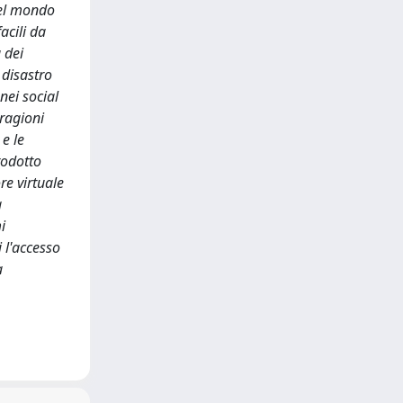
nel mondo
acili da
 dei
 disastro
nei social
 ragioni
e le
rodotto
re virtuale
a
i
 l'accesso
a