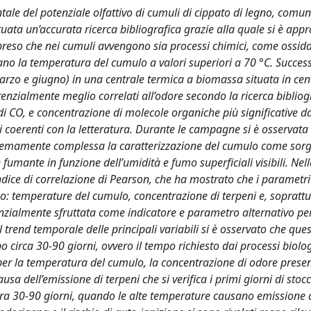
ntale del potenziale olfattivo di cumuli di cippato di legno, com
ttuata un’accurata ricerca bibliografica grazie alla quale si è appr
preso che nei cumuli avvengono sia processi chimici, come ossida
lzano la temperatura del cumulo a valori superiori a 70 °C. Succe
rzo e giugno) in una centrale termica a biomassa situata in cent
otenzialmente meglio correlati all’odore secondo la ricerca bibliogr
di CO, e concentrazione di molecole organiche più significative 
ti coerenti con la letteratura. Durante le campagne si è osservata
stremamente complessa la caratterizzazione del cumulo come sorg
e fumante in funzione dell’umidità e fumo superficiali visibili. Nel
ndice di correlazione di Pearson, che ha mostrato che i parametri
ono: temperature del cumulo, concentrazione di terpeni e, soprattu
nzialmente sfruttata come indicatore e parametro alternativo pe
 trend temporale delle principali variabili si è osservato che que
rca 30-90 giorni, ovvero il tempo richiesto dai processi biolog
per la temperatura del cumulo, la concentrazione di odore presen
sa dell’emissione di terpeni che si verifica i primi giorni di stocc
ra 30-90 giorni, quando le alte temperature causano emissione 