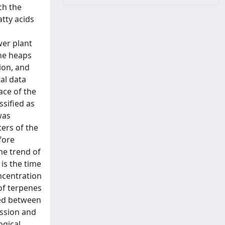
ch the
tty acids
wer plant
the heaps
ion, and
al data
ace of the
sified as
was
ers of the
fore
me trend of
is the time
ncentration
of terpenes
hed between
ission and
ogical