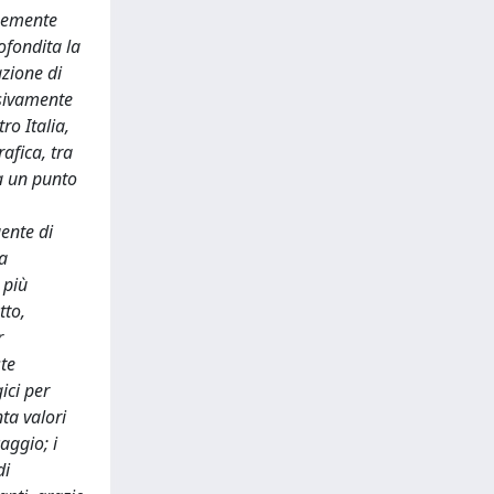
unemente
ofondita la
zione di
ssivamente
ro Italia,
afica, tra
da un punto
ente di
la
 più
tto,
r
ste
ici per
ta valori
aggio; i
di