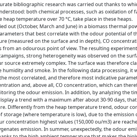
ccurate bibliographic research was carried out thanks to whi
derstood: both chemical processes, such as oxidation of fa
the heap temperature over 70 °C, take place in these heaps.
ed out (October, March and June) in a biomass thermal po
parameters that best correlate with the odour potential of 
e (measured on the surface and in depth), CO concentrat
s from an odourous point of view. The resulting experiment
e campaigns, strong heterogeneity was observed on the surf
r source extremely complex. The surface was therefore clas
e humidity and smoke. In the following data processing, it 
the most correlated, and therefore most indicative paramet
tration and, above all, CO concentration, which can there
nitoring the odour emission. In addition, by analyzing the ti
isplay a trend with a maximum after about 30-90 days, that 
ure. Differently from the heap temperature trend, odour co
of storage (where temperature is low), due to the emission 
dour concentration highest values (150,000 ou/m3) are reac
ygenates emission. In summer, unexpectedly, the odour em
, thanks to the high ambient temperature that makes the biol