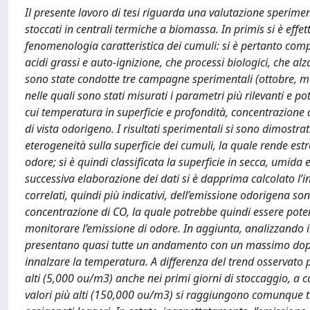
Il presente lavoro di tesi riguarda una valutazione sperime
stoccati in centrali termiche a biomassa. In primis si è effe
fenomenologia caratteristica dei cumuli: si è pertanto com
acidi grassi e auto-ignizione, che processi biologici, che a
sono state condotte tre campagne sperimentali (ottobre, ma
nelle quali sono stati misurati i parametri più rilevanti e p
cui temperatura in superficie e profondità, concentrazione 
di vista odorigeno. I risultati sperimentali si sono dimostra
eterogeneità sulla superficie dei cumuli, la quale rende e
odore; si è quindi classificata la superficie in secca, umida 
successiva elaborazione dei dati si è dapprima calcolato l’i
correlati, quindi più indicativi, dell’emissione odorigena s
concentrazione di CO, la quale potrebbe quindi essere pote
monitorare l’emissione di odore. In aggiunta, analizzando il
presentano quasi tutte un andamento con un massimo dopo ci
innalzare la temperatura. A differenza del trend osservato 
alti (5,000 ou/m3) anche nei primi giorni di stoccaggio, a cau
valori più alti (150,000 ou/m3) si raggiungono comunque t