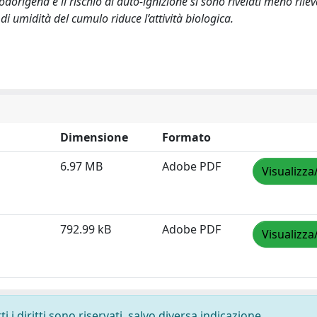
dorigena e il rischio di auto-ignizione si sono rivelati meno rilev
i umidità del cumulo riduce l’attività biologica.
Dimensione
Formato
6.97 MB
Adobe PDF
Visualizza
792.99 kB
Adobe PDF
Visualizza
 i diritti sono riservati, salvo diversa indicazione.