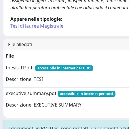
ossigenati leggeri. In estate, inaspettatamente, l’emissione o
all’alta temperatura ambientale che riducendo il contenuto d
Appare nelle tipologie:
Tesi di laurea Magistrale
File allegati
File
thesis_FP.pdf
accessibile in internet per tutti
Descrizione: TESI
executive summary.pdf
accessibile in internet per tutti
Descrizione: EXECUTIVE SUMMARY
I documenti in POLITesi sono protetti da copyright e tutti