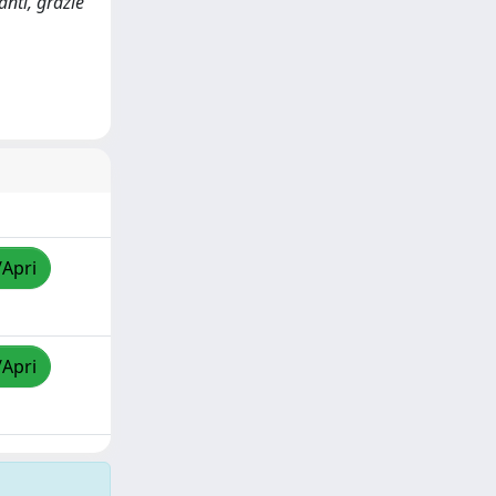
anti, grazie
/Apri
/Apri