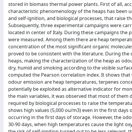
stored in biomass thermal power plants. First of all, a
characteristic phenomenology of the heaps has been un
and self-ignition, and biological processes, that raise 
Subsequently, three experimental campaigns were carri
located in center of Italy. During these campaigns the 
were measured. Among them there are heap temperatur
concentration of the most significant organic molecule
proved to be consistent with the literature. During th
heaps, making the characterization of the heap as odou
dry, humid and smoking according to the visible surfac
computed the Pearson correlation index. It shows that 
odour emission are heap temperatures, terpenes concen
potentially be exploited as alternative indicator for mo
the main variables, it was observed that most of them d
required by biological processes to raise the temperat
shows high values (5,000 ou/m3) even in the first days 
occurring in the first days of storage. However, the o
30-90 days, when high temperatures cause the light ox
the risk of self-ignition turned out to be less relevant