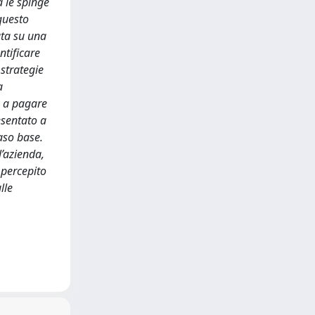
a le spinge
 questo
ata su una
ntificare
strategie
a
à a pagare
esentato a
caso base.
l’azienda,
 percepito
lle