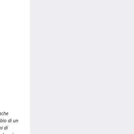
nche
bio di un
i di