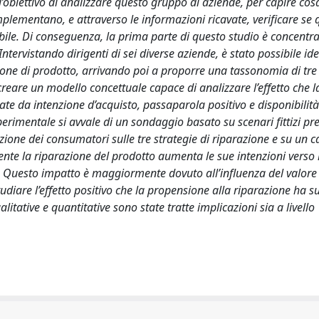
 l’obiettivo di analizzare questo gruppo di aziende, per capire cos
mplementano, e attraverso le informazioni ricavate, verificare se
le. Di conseguenza, la prima parte di questo studio è concentr
Intervistando dirigenti di sei diverse aziende, è stato possibile ide
ione di prodotto, arrivando poi a proporre una tassonomia di tre 
creare un modello concettuale capace di analizzare l’effetto che l
ate da intenzione d’acquisto, passaparola positivo e disponibilit
sperimentale si avvale di un sondaggio basato su scenari fittizi pr
cezione dei consumatori sulle tre strategie di riparazione e su un 
cliente la riparazione del prodotto aumenta le sue intenzioni verso 
a. Questo impatto è maggiormente dovuto all’influenza del valore
diare l’effetto positivo che la propensione alla riparazione ha su
itative e quantitative sono state tratte implicazioni sia a livello