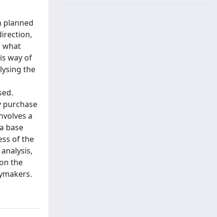
on planned
irection,
d what
is way of
lysing the
sed.
by purchase
nvolves a
 a base
ess of the
analysis,
 on the
cymakers.