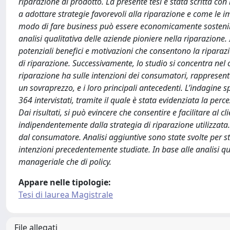
riparazione di prodotto. La presente tesi è stata scritta con
a adottare strategie favorevoli alla riparazione e come le i
modo di fare business può essere economicamente sostenibi
analisi qualitativa delle aziende pioniere nella riparazione. 
potenziali benefici e motivazioni che consentono la riparaz
di riparazione. Successivamente, lo studio si concentra nel 
riparazione ha sulle intenzioni dei consumatori, rappresent
un sovraprezzo, e i loro principali antecedenti. L’indagine 
364 intervistati, tramite il quale è stata evidenziata la per
Dai risultati, si può evincere che consentire e facilitare al 
indipendentemente dalla strategia di riparazione utilizzat
dal consumatore. Analisi aggiuntive sono state svolte per stu
intenzioni precedentemente studiate. In base alle analisi qual
manageriale che di policy.
Appare nelle tipologie:
Tesi di laurea Magistrale
File allegati