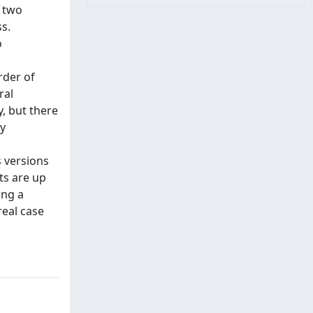
a two
ss.
o
rder of
ral
y, but there
by
s versions
ts are up
ing a
eal case