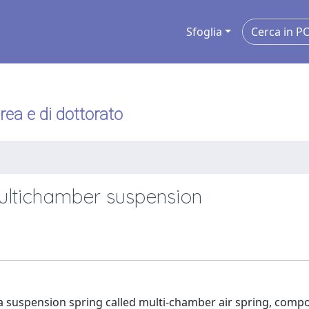
Sfoglia
urea e di dottorato
multichamber suspension
f a suspension spring called multi-chamber air spring, comp