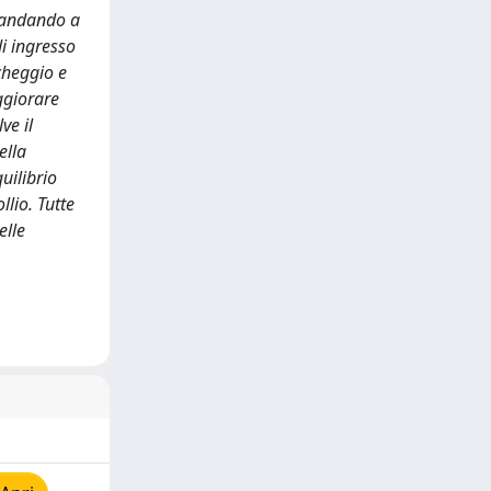
, andando a
di ingresso
ccheggio e
ggiorare
ve il
ella
uilibrio
lio. Tutte
elle