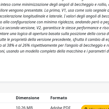
, inteso come minimizzazione degli angoli di beccheggio e rollio
trollore vengono presentate. La prima, V1, usa come solo segnale 
accelerazione longitudinale e laterale. I valori degli angoli di be
etto alla configurazione con minima rigidezza, andando però a pe
. La seconda versione, V2, garantisce le stesse performance e risol
are una logica di apertura basata sulla posizione della corsa d
utte le proprietà della versione precedente, sfrutta il cambio di eq
 al 38% e al 26% rispettivamente per l'angolo di beccheggio e rol
zioni, usando un modello completo della macchina e i parametri d
Dimensione
Formato
10.26 MB
Adobe PDF