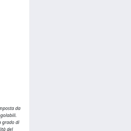
omposta da
golabili.
n grado di
ità del