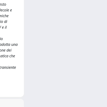
esto
lecole e
amiche
io di
 e il
io
 adotta una
ione dei
matica che
transiente