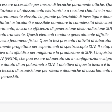
lta essere accessibile per mezzo di tecniche puramente ottiche. Qu
itazione e al rilassamento elettronici o a reazioni chimiche in mo
 estremamente elevata. La grande potenzialità di investigare din
 fattori ostacolanti è possibile nominare la complessità dello stad
imento, la scarsa efficienza di generazione della radiazione XUV
to transiente. Questi elementi rendono generalmente difficile
questo fenomeno fisico. Questa tesi presenta l'attività di laborator
amente progettata per esperimenti di spettroscopia XUV. Il setup
tivo microfluidico per migliorare la produzione di XUV. L'acquisiz
'XUV (FESTA), che può essere adoperato sia in configurazione stig
re dotato di un polarimetro XUV. L'obiettivo di questo lavoro è la
a tecnica di acquisizione per rilevare dinamiche di assorbimento 
 perovskiti.