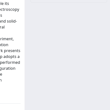
le its
pectroscopy
is
nd solid-
ral
eriment,
ption
rk presents
up adopts a
s performed
iguration
he
n