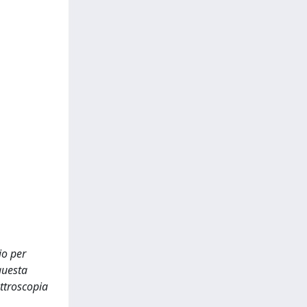
io per
 questa
ettroscopia