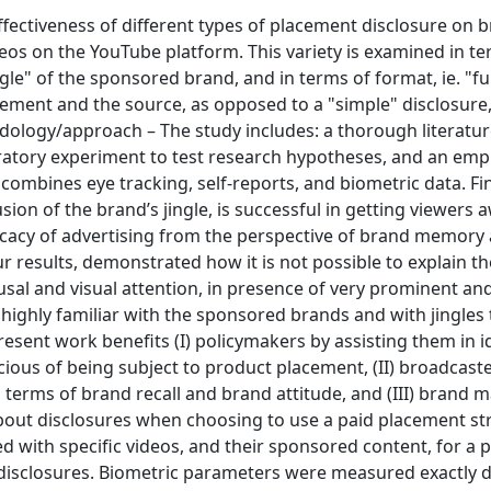
ffectiveness of different types of placement disclosure on 
eos on the YouTube platform. This variety is examined in te
gle" of the sponsored brand, and in terms of format, ie. "ful
cement and the source, as opposed to a "simple" disclosure,
dology/approach – The study includes: a thorough literatur
oratory experiment to test research hypotheses, and an empi
ombines eye tracking, self-reports, and biometric data. Fi
usion of the brand’s jingle, is successful in getting viewers 
ficacy of advertising from the perspective of brand memory
 results, demonstrated how it is not possible to explain th
usal and visual attention, in presence of very prominent and
highly familiar with the sponsored brands and with jingles 
esent work benefits (I) policymakers by assisting them in i
ous of being subject to product placement, (II) broadcast
in terms of brand recall and brand attitude, and (III) brand
bout disclosures when choosing to use a paid placement st
ed with specific videos, and their sponsored content, for a 
disclosures. Biometric parameters were measured exactly d