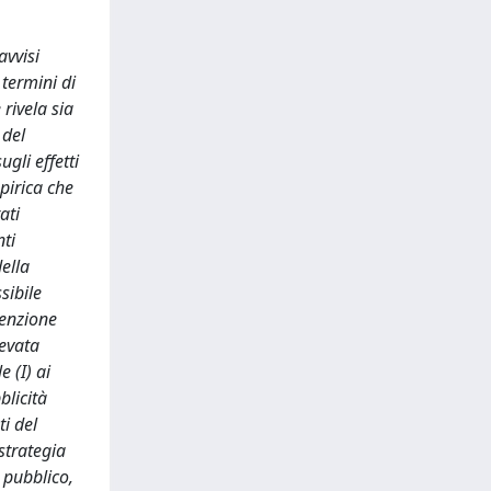
avvisi
 termini di
rivela sia
 del
gli effetti
pirica che
ati
nti
ella
sibile
tenzione
levata
e (I) ai
blicità
ti del
strategia
e pubblico,