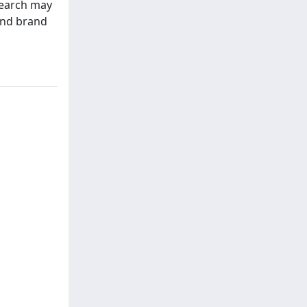
search may
 and brand