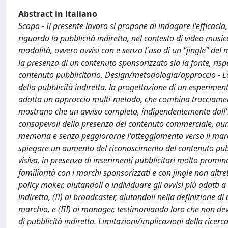
Abstract in italiano
Scopo - Il presente lavoro si propone di indagare l'efficacia, 
riguardo la pubblicità indiretta, nel contesto di video musi
modalità, ovvero avvisi con e senza l'uso di un "jingle" del 
la presenza di un contenuto sponsorizzato sia la fonte, rispe
contenuto pubblicitario. Design/metodologia/approccio - Lo 
della pubblicità indiretta, la progettazione di un esperiment
adotta un approccio multi-metodo, che combina tracciamenti oc
mostrano che un avviso completo, indipendentemente dall'in
consapevoli della presenza del contenuto commerciale, aumen
memoria e senza peggiorarne l'atteggiamento verso il marchi
spiegare un aumento del riconoscimento del contenuto pubbli
visiva, in presenza di inserimenti pubblicitari molto promin
familiarità con i marchi sponsorizzati e con jingle non altret
policy maker, aiutandoli a individuare gli avvisi più adatti
indiretta, (II) ai broadcaster, aiutandoli nella definizione di
marchio, e (III) ai manager, testimoniando loro che non dev
di pubblicità indiretta. Limitazioni/implicazioni della ricerca 