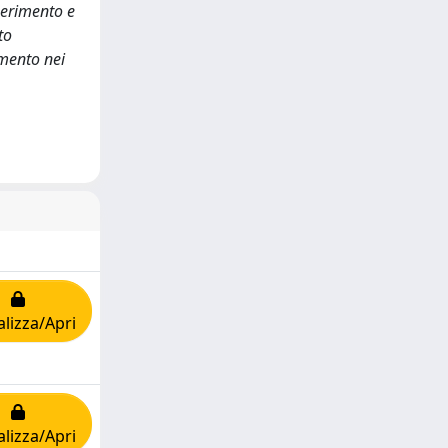
sperimento e
to
amento nei
alizza/Apri
alizza/Apri