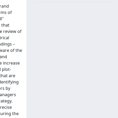
brand
rms of
l"
 that
e review of
rical
ndings –
aware of the
 and
e increase
 plot-
that are
dentifying
ers by
 managers
rategy.
precise
uring the