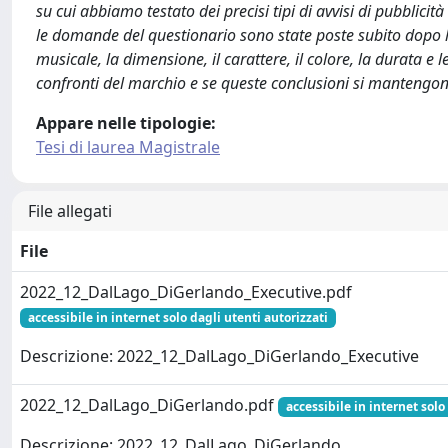
su cui abbiamo testato dei precisi tipi di avvisi di pubblicit
le domande del questionario sono state poste subito dopo la 
musicale, la dimensione, il carattere, il colore, la durata e 
confronti del marchio e se queste conclusioni si mantengo
Appare nelle tipologie:
Tesi di laurea Magistrale
File allegati
File
2022_12_DalLago_DiGerlando_Executive.pdf
accessibile in internet solo dagli utenti autorizzati
Descrizione: 2022_12_DalLago_DiGerlando_Executive
2022_12_DalLago_DiGerlando.pdf
accessibile in internet solo
Descrizione: 2022_12_DalLago_DiGerlando