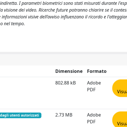
à indiretta. I parametri biometrici sono stati misurati durante l'e
visione dei video. Ricerche future potranno chiarire se il contes
le informazioni visive dell’avviso influenzano il ricordo e l'atteggi
no nel tempo.
Dimensione
Formato
802.88 kB
Adobe
PDF
Visu
2.73 MB
Adobe
 dagli utenti autorizzati
PDF
Visu