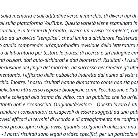
sulla memoria e sull'attitudine verso il marchio, di diversi tipi di 
cali sulla piattaforma YouTube. Questa varietà viene esaminata in
marchio, e in termini di formato, ovvero un avviso "completo", che 
tto ad un avviso "semplice”, che si limita a dichiarare l'esistenza
studio comprende: un'approfondita revisione della letteratura su
o di laboratorio per testare le ipotesi di ricerca e un'indagine em
ulari, dati auto-dichiarati e dati biometrici. Risultati - I risult
clusione del jingle del marchio, ha successo nel rendere gli ute
tando, l'efficacia della pubblicità indiretta dal punto di vista d
o. Inoltre, i nostri risultati hanno dimostrato come non sia pos
citario attraverso risposte biologiche come l'eccitazione e l'at
enti e collegati alla trama del video, con un pubblico che ha un'e
tanto noti e riconosciuti. Originalità/valore – Questo lavoro è util
 a rendere i consumatori consapevoli di essere soggetti ad una pub
 avvisi efficaci in termini di ricordo e di atteggiamento nei confron
ono preoccuparsi degli avvisi quando scelgono di utilizzare una 
- I nostri risultati sono legati a video specifici, per un particolar