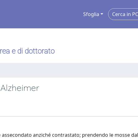
Sfoglia
urea e di dottorato
è Alzheimer
ene assecondato anziché contrastato; prendendo le mosse da