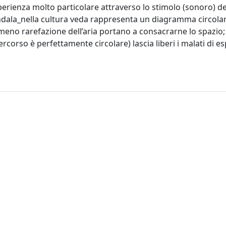
sperienza molto particolare attraverso lo stimolo (sonoro) de
mandala_nella cultura veda rappresenta un diagramma circola
iù o meno rarefazione dell’aria portano a consacrarne lo spazio
ercorso è perfettamente circolare) lascia liberi i malati di es