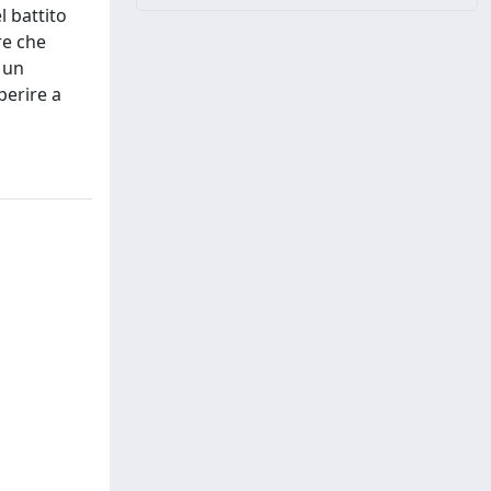
l battito
re che
; un
perire a