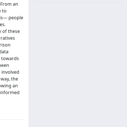
? From an
e to
sis— people
es.
y of these
rratives
arison
 data
ed towards
 been
 involved
 way, the
howing an
 informed