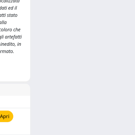
ocalizzata
ati ed il
tti stato
alla
coloro che
i artefatti
inedito, in
ormato.
Apri