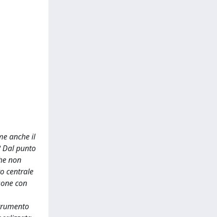
me anche il
o? Dal punto
che non
o centrale
sone con
strumento