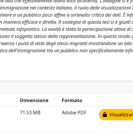
ne dati che effettivamente diano voce all’alterità. L’indagine si è f
immigrazione nel contesto italiano, il ruolo delle visualizzazioni d
rivare a un pubblico poco affine a un’analisi critica dei dati. È infa
n maniera efficace e diretta. A sostegno di questa tesi si è giunti 
etodo infopoetico. La novità è stata la partecipazione attiva di 
 sono il soggetto stesso della rappresentazione. In questo modo gl
raverso i punti di vista degli stessi migranti mostrandone un lato 
atica dell’immigrazione tra un pubblico non specificatamente inf
Dimensione
Formato
71.53 MB
Adobe PDF
Visualizza/