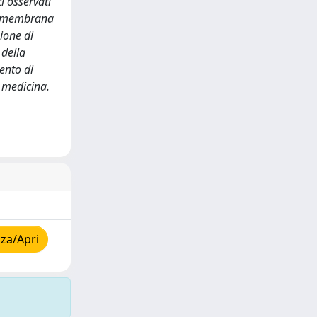
ti osservati
lla membrana
ione di
 della
ento di
a medicina.
za/Apri