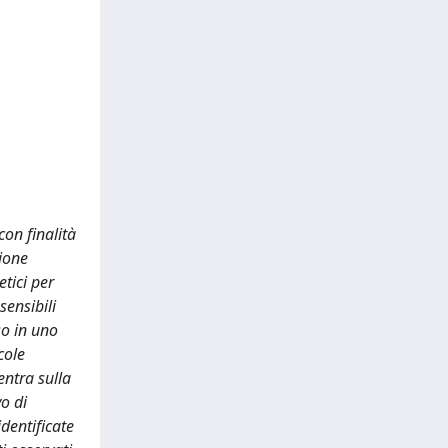
con finalità
zione
etici per
sensibili
so in uno
cole
entra sulla
vo di
dentificate