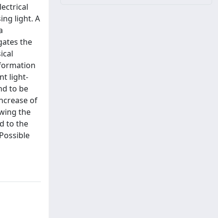
ectrical
ng light. A
a
gates the
ical
nformation
t light-
nd to be
increase of
owing the
d to the
Possible