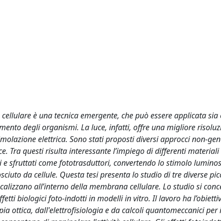
tà cellulare è una tecnica emergente, che può essere applicata sia 
amento degli organismi. La luce, infatti, offre una migliore risolu
timolazione elettrica. Sono stati proposti diversi approcci non-gen
 Tra questi risulta interessante l’impiego di differenti materiali 
ci e sfruttati come fototrasduttori, convertendo lo stimolo lumino
ciuto da cellule. Questa tesi presenta lo studio di tre diverse pic
calizzano all’interno della membrana cellulare. Lo studio si conc
etti biologici foto-indotti in modelli in vitro. Il lavoro ha l’obietti
a ottica, dall'elettrofisiologia e da calcoli quantomeccanici per i