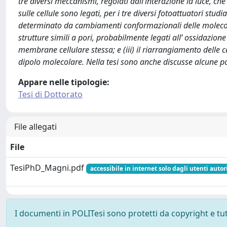
tre diversi meccanismi, regolati dall’interazione la luce, che 
sulle cellule sono legati, per i tre diversi fotoattuatori stu
determinato da cambiamenti conformazionali delle molecole
strutture simili a pori, probabilmente legati all’ ossidazione
membrane cellulare stessa; e (iii) il riarrangiamento dell
dipolo molecolare. Nella tesi sono anche discusse alcune po
Appare nelle tipologie:
Tesi di Dottorato
File allegati
File
TesiPhD_Magni.pdf
accessibile in internet solo dagli utenti autor
I documenti in POLITesi sono protetti da copyright e tutti