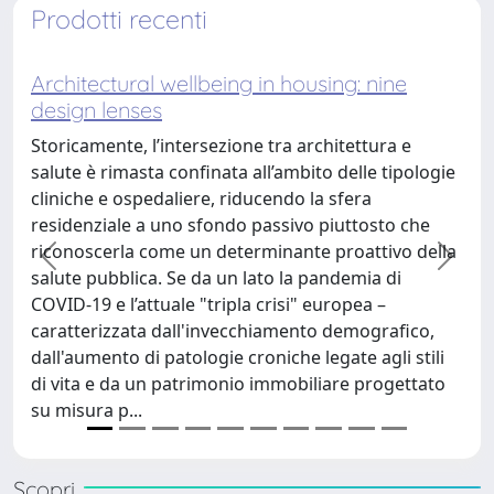
Prodotti recenti
ellbeing in housing: nine
Meta-organisations a
the sustainable trans
ntersezione tra architettura e
Le transizioni verso la so
confinata all’ambito delle tipologie
organizzazioni in contest
liere, riducendo la sfera
interdipendenza, responsa
no sfondo passivo piuttosto che
aspettative crescenti in 
e un determinante proattivo della
accountability (Geels, 20
precedente
succe
Se da un lato la pandemia di
Berkhout, 2005; Köhler et 
le "tripla crisi" europea –
non possono essere affro
all'invecchiamento demografico,
organizzazioni in modo i
tologie croniche legate agli stili
basi di conoscenza fram
atrimonio immobiliare progettato
eterogenee e richieste 
questo contesto, gli a...
Scopri