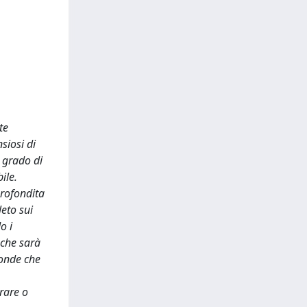
te
siosi di
n grado di
ile.
profondita
eto sui
o i
 che sarà
oonde che
rare o