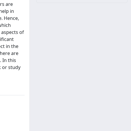
rs are
help in
e. Hence,
which
 aspects of
ificant
ct in the
here are
 In this
k or study