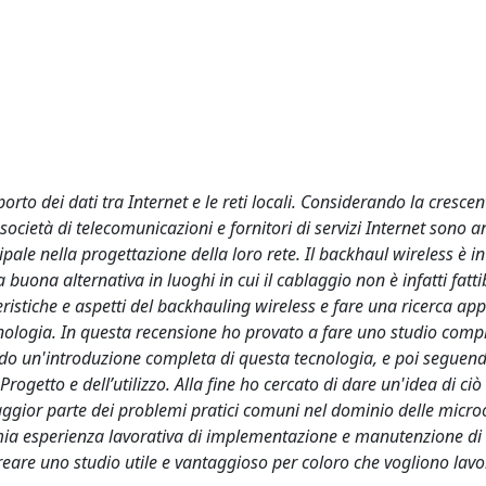
rto dei dati tra Internet e le reti locali. Considerando la crescen
ocietà di telecomunicazioni e fornitori di servizi Internet sono an
pale nella progettazione della loro rete. Il backhaul wireless è i
buona alternativa in luoghi in cui il cablaggio non è infatti fattib
ristiche e aspetti del backhauling wireless e fare una ricerca ap
cnologia. In questa recensione ho provato a fare uno studio compl
ndo un'introduzione completa di questa tecnologia, e poi seguend
Progetto e dell’utilizzo. Alla fine ho cercato di dare un'idea di ciò
ggior parte dei problemi pratici comuni nel dominio delle micr
la mia esperienza lavorativa di implementazione e manutenzione di
reare uno studio utile e vantaggioso per coloro che vogliono lavo