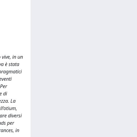
 vive, in un
va è stata
 pragmatici
eventi
 Per
e di
ezza. La
ll’otium,
are diversi
nds per
rances, in