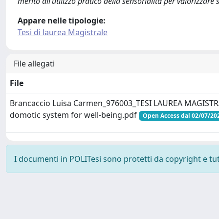
merito all’utilizzo pratico della sensorialità per valorizzare 
Appare nelle tipologie:
Tesi di laurea Magistrale
File allegati
File
Brancaccio Luisa Carmen_976003_TESI LAUREA MAGISTRA
domotic system for well-being.pdf
Open Access dal 02/07/20
I documenti in POLITesi sono protetti da copyright e tutti