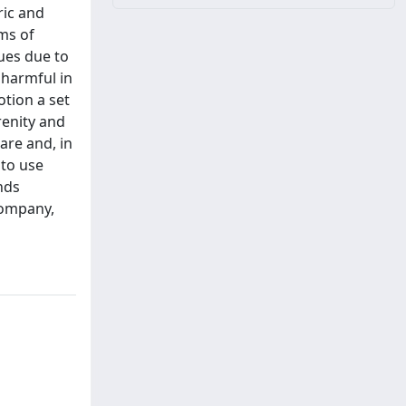
ric and
rms of
sues due to
 harmful in
otion a set
renity and
care and, in
 to use
nds
company,