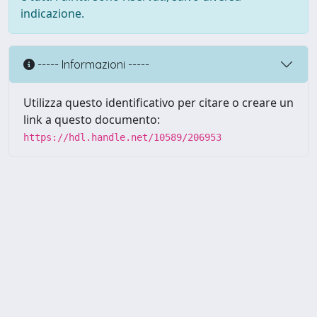
indicazione.
----- Informazioni -----
Utilizza questo identificativo per citare o creare un
link a questo documento:
https://hdl.handle.net/10589/206953
Powered by UNITESI
-
about
UNITESI
-
Utilizzo dei cookie
Copyright © 2026