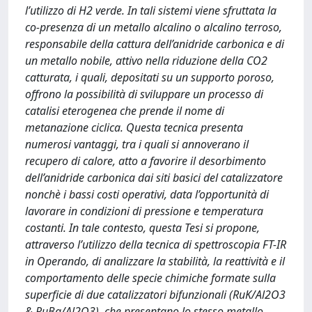
l’utilizzo di H2 verde. In tali sistemi viene sfruttata la
co-presenza di un metallo alcalino o alcalino terroso,
responsabile della cattura dell’anidride carbonica e di
un metallo nobile, attivo nella riduzione della CO2
catturata, i quali, depositati su un supporto poroso,
offrono la possibilità di sviluppare un processo di
catalisi eterogenea che prende il nome di
metanazione ciclica. Questa tecnica presenta
numerosi vantaggi, tra i quali si annoverano il
recupero di calore, atto a favorire il desorbimento
dell’anidride carbonica dai siti basici del catalizzatore
nonchè i bassi costi operativi, data l’opportunità di
lavorare in condizioni di pressione e temperatura
costanti. In tale contesto, questa Tesi si propone,
attraverso l’utilizzo della tecnica di spettroscopia FT-IR
in Operando, di analizzare la stabilità, la reattività e il
comportamento delle specie chimiche formate sulla
superficie di due catalizzatori bifunzionali (RuK/Al2O3
& RuBa/Al2O3), che presentano lo stesso metallo