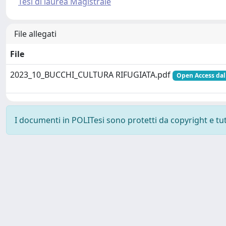
Tesi di laurea Magistrale
File allegati
File
2023_10_BUCCHI_CULTURA RIFUGIATA.pdf
Open Access dal
I documenti in POLITesi sono protetti da copyright e tutti
Powered by UNITESI
-
about UNITESI
-
Utilizzo dei