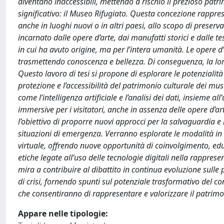
diventano inaccessibili, mettendo a rischio il prezioso pat
significativo: il Museo Rifugiato. Questa concezione rappres
anche in luoghi nuovi o in altri paesi, allo scopo di preserva
incarnato dalle opere d’arte, dai manufatti storici e dalle 
in cui ha avuto origine, ma per l’intera umanità. Le opere d
trasmettendo conoscenza e bellezza. Di conseguenza, la lor
Questo lavoro di tesi si propone di esplorare le potenzialità
protezione e l’accessibilità del patrimonio culturale dei muse
come l’intelligenza artificiale e l’analisi dei dati, insieme a
immersive per i visitatori, anche in assenza delle opere d’art
l’obiettivo di proporre nuovi approcci per la salvaguardia e 
situazioni di emergenza. Verranno esplorate le modalità in 
virtuale, offrendo nuove opportunità di coinvolgimento, ed
etiche legate all’uso delle tecnologie digitali nella rapprese
mira a contribuire al dibattito in continua evoluzione sulle
di crisi, fornendo spunti sul potenziale trasformativo del con
che consentiranno di rappresentare e valorizzare il patrimoni
Appare nelle tipologie: