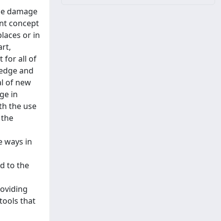
ble damage
ant concept
laces or in
rt,
 for all of
ledge and
al of new
ge in
th the use
 the
e ways in
d to the
o
roviding
tools that