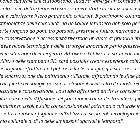
rimonio culturale che custodiscono. Tuttavia, emerge un concetto 
enta l’idea di trasferire ed esporre opere d’arte in situazioni di 
re e valorizzare il loro patrimonio culturale. Il patrimonio cultura
testimonianze delle comunità, ha un valore intrinseco non solo per
’arte fungono da ponti tra passato, presente e futuro, narrando s
o conservazione e accessibilità rivestono un ruolo di primaria i
 delle nuove tecnologie e delle strategie innovative per la preserv
i in situazioni di emergenza. Attraverso l’utilizzo di strumenti in
ll’utilizzo delle stampanti 3D, sarà possibile creare esperienze coin
e originali. Sfruttando il potere della tecnologia, questa ricerca 
la valorizzazione del patrimonio culturale, affrontando le sfide p
cui queste tecnologie possono colmare il divario tra il mondo rea
ucazione e conservazione. Lo studio affronterà anche le consider
ntazione e nella diffusione del patrimonio culturale. In sintesi, qu
 pratiche museali e sulla conservazione del patrimonio culturale in
cetto di museo rifugiato e sull’utilizzo di strumenti tecnologici i
o culturale al di là delle limitazioni spaziali e temporali.