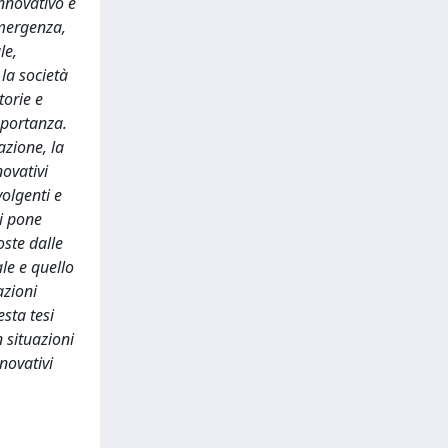
innovativo e
emergenza,
le,
 la società
torie e
mportanza.
azione, la
novativi
volgenti e
si pone
oste dalle
le e quello
azioni
esta tesi
 situazioni
nnovativi