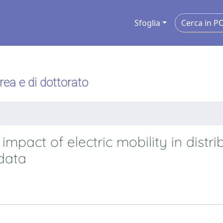
Sfoglia
urea e di dottorato
mpact of electric mobility in distri
data