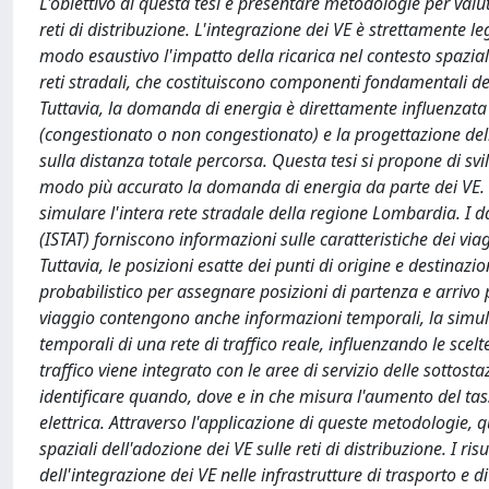
L'obiettivo di questa tesi è presentare metodologie per valuta
reti di distribuzione. L'integrazione dei VE è strettamente le
modo esaustivo l'impatto della ricarica nel contesto spazia
reti stradali, che costituiscono componenti fondamentali del 
Tuttavia, la domanda di energia è direttamente influenzata d
(congestionato o non congestionato) e la progettazione delle
sulla distanza totale percorsa. Questa tesi si propone di sv
modo più accurato la domanda di energia da parte dei VE. Pe
simulare l'intera rete stradale della regione Lombardia. I da
(ISTAT) forniscono informazioni sulle caratteristiche dei via
Tuttavia, le posizioni esatte dei punti di origine e destin
probabilistico per assegnare posizioni di partenza e arrivo 
viaggio contengono anche informazioni temporali, la simulazi
temporali di una rete di traffico reale, influenzando le scel
traffico viene integrato con le aree di servizio delle sotto
identificare quando, dove e in che misura l'aumento del tass
elettrica. Attraverso l'applicazione di queste metodologie, 
spaziali dell'adozione dei VE sulle reti di distribuzione. I r
dell'integrazione dei VE nelle infrastrutture di trasporto e di 