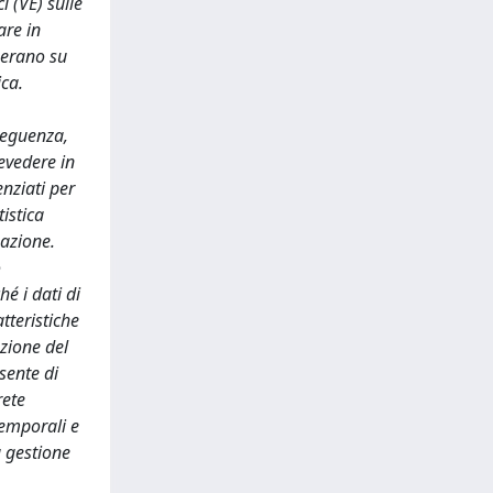
i (VE) sulle
are in
perano su
ica.
nseguenza,
evedere in
nziati per
istica
nazione.
o
é i dati di
tteristiche
azione del
sente di
rete
temporali e
a gestione