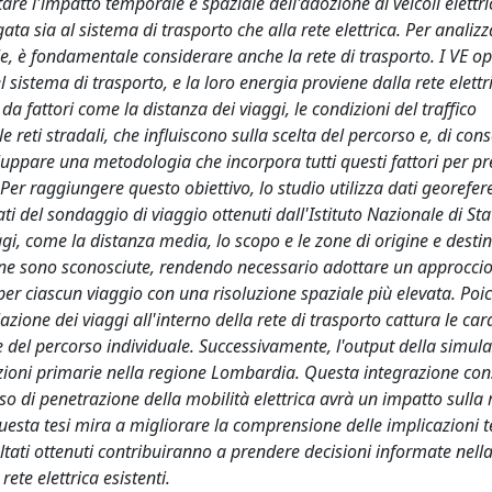
re l'impatto temporale e spaziale dell'adozione di veicoli elettric
gata sia al sistema di trasporto che alla rete elettrica. Per analizz
le, è fondamentale considerare anche la rete di trasporto. I VE o
sistema di trasporto, e la loro energia proviene dalla rete elettr
a fattori come la distanza dei viaggi, le condizioni del traffico
 reti stradali, che influiscono sulla scelta del percorso e, di co
iluppare una metodologia che incorpora tutti questi fattori per pr
r raggiungere questo obiettivo, lo studio utilizza dati georefere
ti del sondaggio di viaggio ottenuti dall'Istituto Nazionale di Stat
ggi, come la distanza media, lo scopo e le zone di origine e desti
azione sono sconosciute, rendendo necessario adottare un approcci
per ciascun viaggio con una risoluzione spaziale più elevata. Poich
one dei viaggi all'interno della rete di trasporto cattura le cara
te del percorso individuale. Successivamente, l'output della simul
stazioni primarie nella regione Lombardia. Questa integrazione con
o di penetrazione della mobilità elettrica avrà un impatto sulla 
questa tesi mira a migliorare la comprensione delle implicazioni 
isultati ottenuti contribuiranno a prendere decisioni informate nell
rete elettrica esistenti.