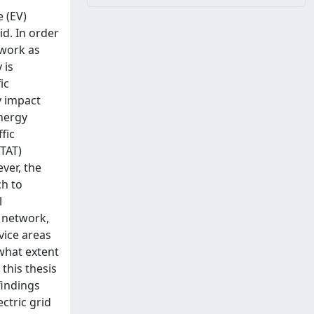
e (EV)
id. In order
twork as
 is
ic
y impact
energy
fic
STAT)
ver, the
ch to
l
c network,
vice areas
 what extent
 this thesis
findings
ctric grid