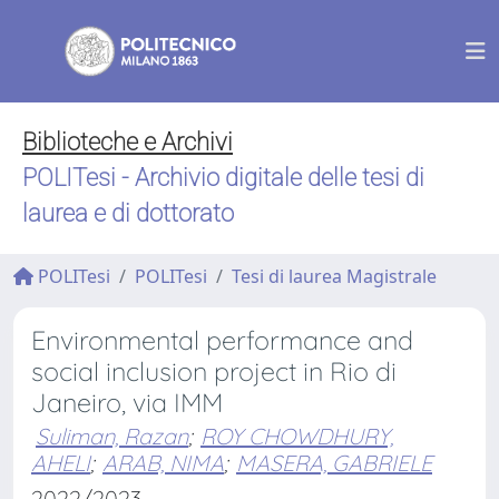
Biblioteche e Archivi
POLITesi - Archivio digitale delle tesi di
laurea e di dottorato
POLITesi
POLITesi
Tesi di laurea Magistrale
Environmental performance and
social inclusion project in Rio di
Janeiro, via IMM
Suliman, Razan
;
ROY CHOWDHURY,
AHELI
;
ARAB, NIMA
;
MASERA, GABRIELE
2022/2023