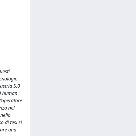
uesti
ecnologie
ustria 5.0
 di human
ll’operatore
nza nel
 nello
 di tesi si
tare una