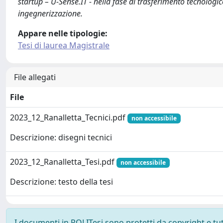
startup – U-Sense.IT - nella fase di trasferimento tecnologi
ingegnerizzazione.
Appare nelle tipologie:
Tesi di laurea Magistrale
File allegati
File
2023_12_Ranalletta_Tecnici.pdf
non accessibile
Descrizione: disegni tecnici
2023_12_Ranalletta_Tesi.pdf
non accessibile
Descrizione: testo della tesi
I documenti in POLITesi sono protetti da copyright e tutti