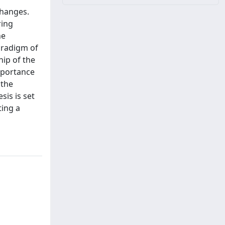
changes.
ring
he
aradigm of
hip of the
importance
 the
sis is set
ting a