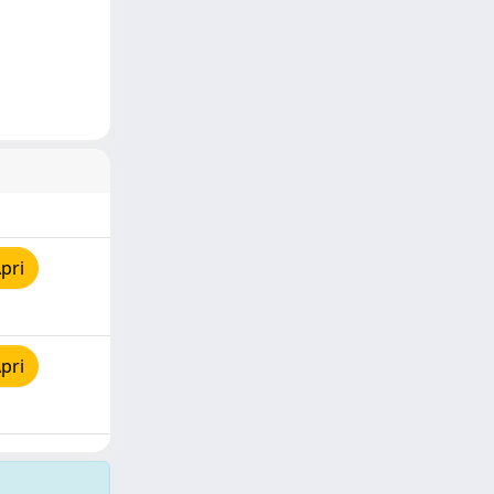
pri
pri