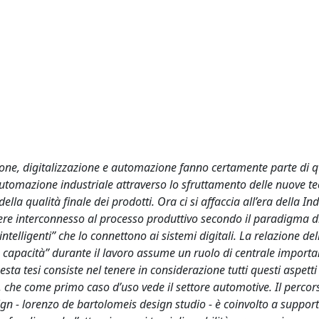
ione, digitalizzazione e automazione fanno certamente parte di q
automazione industriale attraverso lo sfruttamento delle nuove t
la qualità finale dei prodotti. Ora ci si affaccia all’era della Ind
ssere interconnesso al processo produttivo secondo il paradigma
ntelligenti” che lo connettono ai sistemi digitali. La relazione de
e capacità” durante il lavoro assume un ruolo di centrale importa
ta tesi consiste nel tenere in considerazione tutti questi aspetti
 che come primo caso d’uso vede il settore automotive. Il percorso
esign - lorenzo de bartolomeis design studio - è coinvolto a suppor