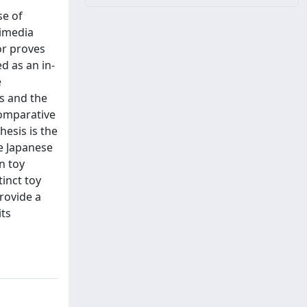
se of
timedia
or proves
ed as an in-
e
ts and the
comparative
hesis is the
he Japanese
n toy
inct toy
provide a
its