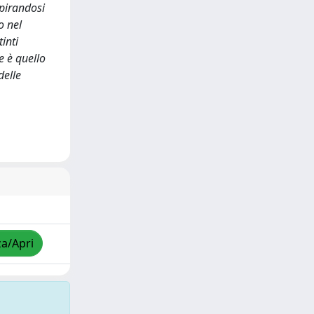
spirandosi
o nel
inti
e è quello
delle
za/Apri