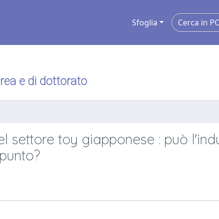
Sfoglia
urea e di dottorato
l settore toy giapponese : può l'ind
spunto?