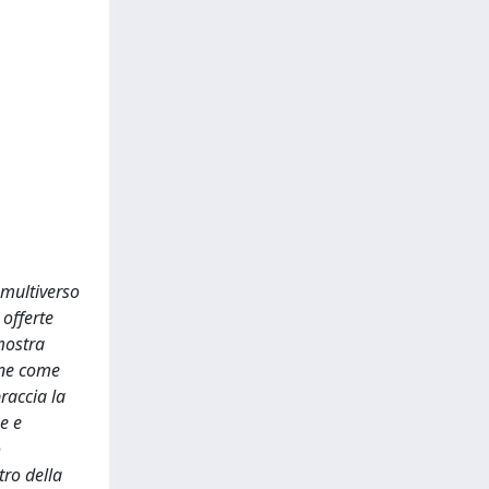
 multiverso
 offerte
imostra
one come
raccia la
he e
o
tro della