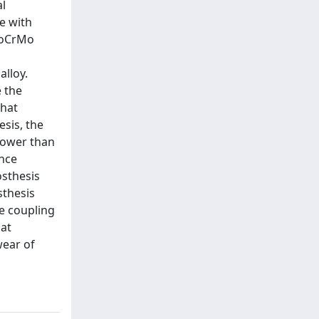
al
e with
 CoCrMo
alloy.
e the
that
esis, the
 lower than
ence
osthesis
sthesis
ne coupling
hat
wear of