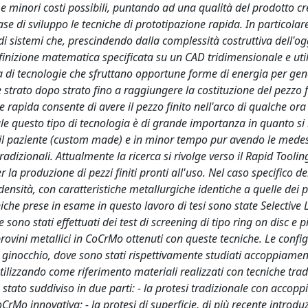
 e minori costi possibili, puntando ad una qualità del prodotto cr
ase di sviluppo le tecniche di prototipazione rapida. In particolare
i sistemi che, prescindendo dalla complessità costruttiva dell'ogg
inizione matematica specificata su un CAD tridimensionale e uti
atta di tecnologie che sfruttano opportune forme di energia per gen
e strato dopo strato fino a raggiungere la costituzione del pezzo f
 rapida consente di avere il pezzo finito nell'arco di qualche ora
le questo tipo di tecnologia è di grande importanza in quanto si
per il paziente (custom made) e in minor tempo pur avendo le med
adizionali. Attualmente la ricerca si rivolge verso il Rapid Toolin
la produzione di pezzi finiti pronti all'uso. Nel caso specifico de
ensità, con caratteristiche metallurgiche identiche a quelle dei p
cniche prese in esame in questo lavoro di tesi sono state Selective 
ono stati effettuati dei test di screening di tipo ring on disc e p
rovini metallici in CoCrMo ottenuti con queste tecniche. Le confi
 ginocchio, dove sono stati rispettivamente studiati accoppiamen
ilizzando come riferimento materiali realizzati con tecniche tradi
è stato suddiviso in due parti: - la protesi tradizionale con accop
rMo innovativa; - la protesi di superficie, di più recente introdu