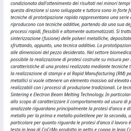
condizionata dall'ottenimento dei risultati nei minori tempi
questa direzione si sono sviluppate e tuttora sono in forte f
tecniche di prototipazione rapida rappresentano una serie d
riproducono con tecniche additive, partendo da una sua def
processi rapidi, flessibili e altamente automatizzati. Si tr
sinterizzazione (fusione) delle polveri metalliche, depositat
sfruttando, appunto, una tecnica additiva. La prototipazione
alle dimensioni del pezzo desiderato. Nel settore biomedica
possibile la realizzazione di protesi costruite su misura 
caratteristiche di una protesi realizzata mediante tecniche tr
la realizzazione di stampi e al Rapid Manufacturing (RM) per 
metallici si vuole ottenere un elemento massivo ad elevata d
realizzabili con i processi di produzione tradizionali. Le te
Sintering e Electron Beam Melting Technology. In particolare s
allo scopo di caratterizzare il comportamento ad usura di p
analizzate riguardano principalmente la protesi d'anca e di
metallo per la prima e metallo-polietilene per la seconda, ut
particolare per quanto riguarda le protesi d'anca il lavoro 
testa in lega di CoCrMo prodotta in getto e coppa in lega CoC