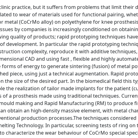
inic practice, but it suffers from problems that limit their 
related to wear of materials used for functional pairing, wh
or metal (CoCrMo alloy) on polyethylene for knee prosthesis
sues by companies is increasingly conditioned on obtainin
owing quality of products; rapid prototyping techniques hav
e of development. In particular the rapid prototyping techni
ruction complexity, reproduce it with additive techniques,
imensional CAD and using fast , flexible and highly automat
 forms of energy to generate sintering (fusion) of metal p
ished piece, using just a technical augmentation. Rapid prot
the size of the desired part. In the biomedical field this t
le the realization of tailor made implants for the patient (
s of a prosthesis made using traditional techniques. Curren
or mould making and Rapid Manufacturing (RM) to produce f
 can obtain an high-density massive element, with metal char
nventional production processes.The techniques considered i
lting Technology. In particular, screening tests of ring on 
 to characterize the wear behaviour of CoCrMo special spe