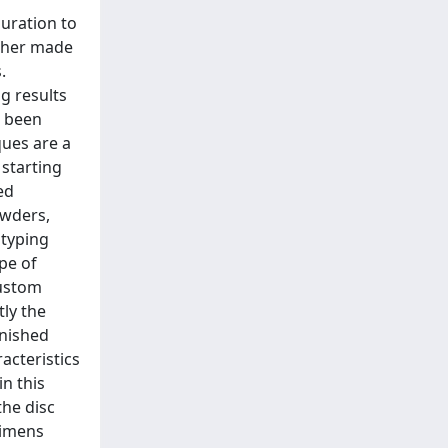
duration to
ether made
.
g results
e been
ques are a
 starting
ed
owders,
otyping
ype of
custom
tly the
inished
acteristics
n this
the disc
cimens