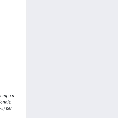
 tempo a
ionale,
PE) per