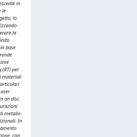
escente in
 le
etto, lo
lizzando
erare la
inito
 in base
 rende
esime
g (RT) per
i materiali
articolari
Laser
in on disc
gurazioni
ti metallo-
zionali. In
piamento
zione, con