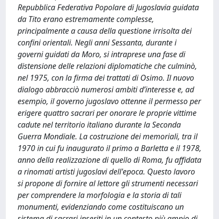
Repubblica Federativa Popolare di Jugoslavia guidata
da Tito erano estremamente complesse,
principalmente a causa della questione irrisolta dei
confini orientali. Negli anni Sessanta, durante i
governi guidati da Moro, si intraprese una fase di
distensione delle relazioni diplomatiche che culminò,
nel 1975, con la firma dei trattati di Osimo. Il nuovo
dialogo abbracciò numerosi ambiti d’interesse e, ad
esempio, il governo jugoslavo ottenne il permesso per
erigere quattro sacrari per onorare le proprie vittime
cadute nel territorio italiano durante la Seconda
Guerra Mondiale. La costruzione dei memoriali, tra il
1970 in cui fu inaugurato il primo a Barletta e il 1978,
anno della realizzazione di quello di Roma, fu affidata
a rinomati artisti jugoslavi dell'epoca. Questo lavoro
si propone di fornire al lettore gli strumenti necessari
per comprendere la morfologia e la storia di tali
monumenti, evidenziando come costituiscano un
sistema di sacrari inseriti in un contesto più ampio di