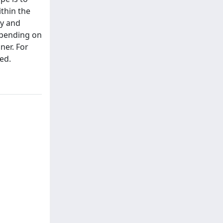
thin the
gy and
epending on
ner. For
ed.