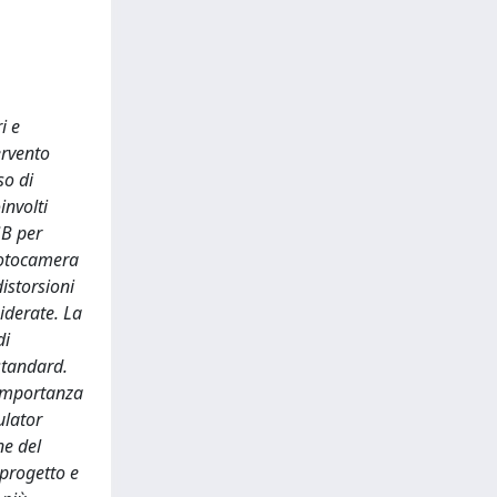
i e
ervento
so di
involti
GB per
 fotocamera
istorsioni
siderate. La
di
 standard.
'importanza
ulator
ne del
 progetto e