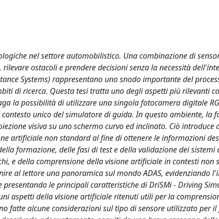
ologiche nel settore automobilistico. Una combinazione di sensor
rilevare ostacoli e prendere decisioni senza la necessità dell'int
istance Systems) rappresentano uno snodo importante del proces
i di ricerca. Questa tesi tratta uno degli aspetti più rilevanti co
aga la possibilità di utilizzare una singola fotocamera digitale R
el contesto unico del simulatore di guida. In questo ambiente, la
iezione visiva su uno schermo curvo ed inclinato. Ciò introduce d
ne artificiale non standard al fine di ottenere le informazioni de
lla formazione, delle fasi di test e della validazione dei sistemi 
hi, e della comprensione della visione artificiale in contesti non
 fornire al lettore una panoramica sul mondo ADAS, evidenziando l
 presentando le principali caratteristiche di DriSMi - Driving Sim
 aspetti della visione artificiale ritenuti utili per la comprensio
 fatte alcune considerazioni sul tipo di sensore utilizzato per il