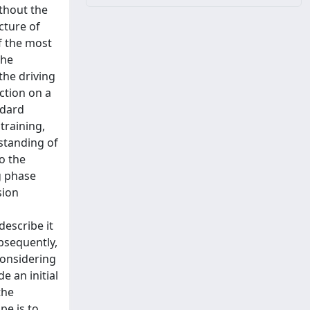
thout the
cture of
f the most
the
the driving
ction on a
ndard
training,
rstanding of
o the
g phase
sion
describe it
bsequently,
considering
e an initial
the
pe is to