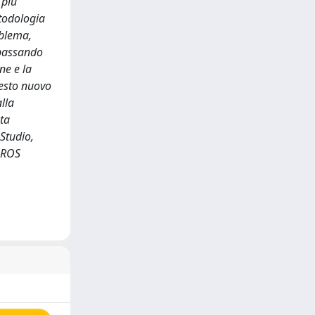
 più
etodologia
oblema,
 passando
ne e la
questo nuovo
lla
ata
Studio,
 ROS