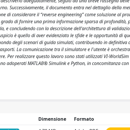
 descriverlo adeguatamente, seguiti da una breve rassegna delle
orno. Successivamente, il documento entra nel dettaglio della m
zione di considerare il “reverse engineering” come soluzione al pr
 grado di fornire una prima informazione sparsa di profondità,
a, e concludendo con la descrizione dell'architettura di validazio
auspicio è quello di aver evidenziato le sfide e le opportunità di 
 mondo degli scenari di guida simulati, contribuendo in definitiva a
rasporti. La comunicazione tra il simulatore e l'utente è orchestr
e. Per realizzare questo lavoro sono stati utilizzati VI-WorldSim 
ngono adoperati MATLAB® Simulink e Python, in concomitanza con
Dimensione
Formato