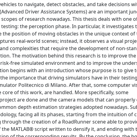
icles to navigate, detect obstacles, and take decisions wi
 (Advanced Driver Assistance Systems) are an important jun
 scopes of research nowadays. This thesis deals with one o
sting: the perception phase. In particular, it investigates 
e the position of moving obstacles in the unique context of 
tures real-world scenes; instead, it observes a visual proje
s and complexities that require the development of non-sta
ion. The motivation behind this research is to improve the 
 a risk-free simulated environment and to improve the unde
tion begins with an introduction whose purpose is to give t
the importance that driving simulators have in their testin
mulator Politecnico di Milano. After that, some computer vi
 core of this work, are handled. More specifically, some
 project are done and the camera models that can properly 
t common depth estimation strategies adopted nowadays. Su
ology, facing all its phases, starting from the intuition of 
 through the creation of a RoadRunner scene able to provid
 the MATLAB® script written to densify it, and ending with 
sion of the corresponding results. By the conclusion, the ho