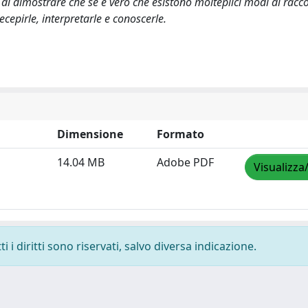
 di dimostrare che se è vero che esistono molteplici modi di racc
recepirle, interpretarle e conoscerle.
Dimensione
Formato
14.04 MB
Adobe PDF
Visualizza
 i diritti sono riservati, salvo diversa indicazione.