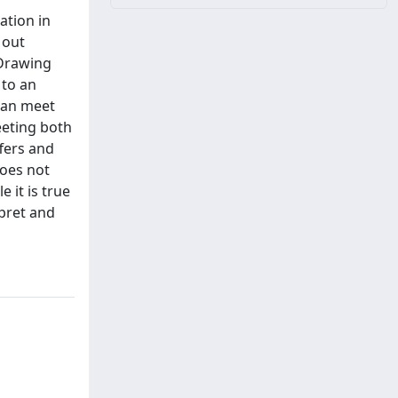
ation in
 out
 Drawing
 to an
can meet
eeting both
ffers and
does not
 it is true
rpret and