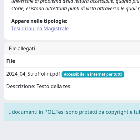
universale al problema della lettura accessibile, quanto più
storie, esistono altrettanti punti di vista attraverso le quali 
Appare nelle tipologie:
Tesi di laurea Magistrale
File allegati
File
2024_04_Stroffolini.pdf
accessibile in internet per tutti
Descrizione: Testo della tesi
I documenti in POLITesi sono protetti da copyright e tutti