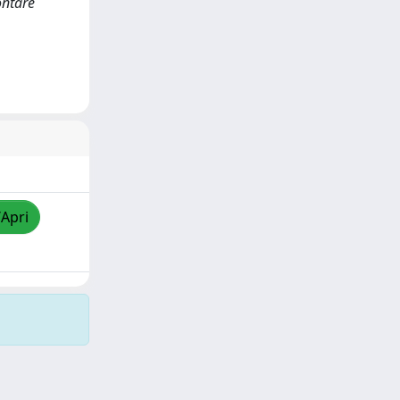
ontare
/Apri