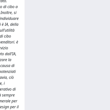
tato.
o di cibo a
Inoltre, si
 individuare
 è IA, della
ll’utilità
di cibo
venditori. è
vizio
o dall’IA,
zare la
 causa di
potenziati
avia, ciò
, i
erativo di
rà sempre
enerale per
esign per il