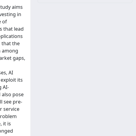
study aims
vesting in
e of
s that lead
plications
 that the
on among
market gaps,
es, AI
xploit its
 AI-
d also pose
l see pre-
r service
 problem
 it is
longed