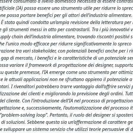
essere consumato a livello domestico necessita di essere contras
ificiale (IA) possa essere uno strumento utile per ridurre lo sprec
ne possa portare benefici per gli attori dell’industria alimentare. 
. È stata quindi condotta un’ampia revisione della letteratura per
i strumenti messi in atto per contrastarli. Tra i più innovativi vi
pply chain dell’industria alimentare, trovando riscontri positivi su
he l’unico modo efficace per ridurre significativamente lo spreco 
azione tra vari stakeholder, con potenziali benefici anche per i ri
ap di mercato, i benefici e le caratteristiche di un potenziale ser
ossa variare il framework di progettazione dei designer, supportat
su queste premesse, l’IA emerge come uno strumento per ottimiz
le attuali applicazioni non ne sfruttano appieno il potenziale a
tari. I rivenditori potrebbero trarre vantaggio dall’offrire servizi 
zzazione dei clienti e migliorando la previsione degli ordini. Tutt
l cliente. Con l’introduzione dell’IA nel processo di progettazione
gettazione e, successivamente, l’automatizzazione del processo it
l “problem-solving loop”. Pertanto, il ruolo del designer si sposte
e di soluzioni. Sebbene questa sia un’affermazione di carattere g
 sviluppare un sistema servizio che utilizzi teorie persuasive di d