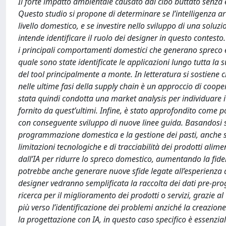
Il forte impatto ambientale causato dal cibo buttato senza 
Questo studio si propone di determinare se l’intelligenza art
livello domestico, e se investire nello sviluppo di una soluzio
intende identificare il ruolo dei designer in questo contesto
i principali comportamenti domestici che generano spreco e gl
quale sono state identificate le applicazioni lungo tutta la su
del tool principalmente a monte. In letteratura si sostiene c
nelle ultime fasi della supply chain è un approccio di cooper
stata quindi condotta una market analysis per individuare i g
fornito da quest’ultimi. Infine, è stato approfondito come p
con conseguente sviluppo di nuove linee guida. Basandosi 
programmazione domestica e la gestione dei pasti, anche se 
limitazioni tecnologiche e di tracciabilità dei prodotti alimen
dall’IA per ridurre lo spreco domestico, aumentando la fideli
potrebbe anche generare nuove sfide legate all’esperienza de
designer vedranno semplificata la raccolta dei dati pre-pro
ricerca per il miglioramento dei prodotti o servizi, grazie a
più verso l’identificazione dei problemi anziché la creazion
la progettazione con IA, in questo caso specifico è essenziale