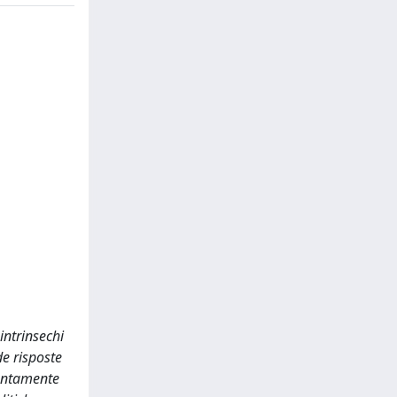
intrinsechi
de risposte
iuntamente