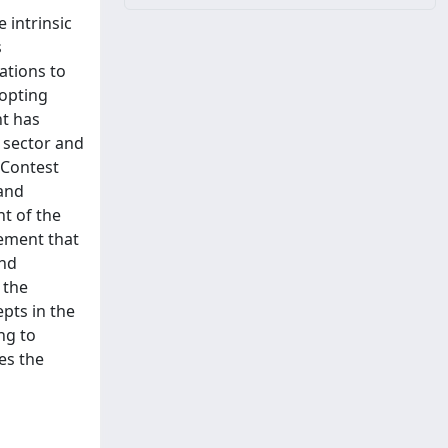
 intrinsic
s
ations to
dopting
nt has
t sector and
 Contest
 and
nt of the
lement that
and
 the
epts in the
ing to
es the