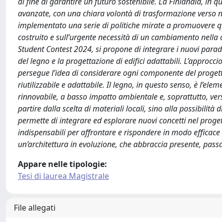
al fine di garantire un futuro sostenibile. La Finlandia, in q
avanzate, con una chiara volontà di trasformazione verso n
implementato una serie di politiche mirate a promuovere qu
costruito e sull’urgente necessità di un cambiamento nella c
Student Contest 2024, si propone di integrare i nuovi paradig
del legno e la progettazione di edifici adattabili. L’approcci
persegue l’idea di considerare ogni componente del progetto
riutilizzabile e adattabile. Il legno, in questo senso, è l’el
rinnovabile, a basso impatto ambientale e, soprattutto, vers
partire dalla scelta di materiali locali, sino alla possibilità 
permette di integrare ed esplorare nuovi concetti nel progetto, 
indispensabili per affrontare e rispondere in modo efficace
un’architettura in evoluzione, che abbraccia presente, passa
Appare nelle tipologie:
Tesi di laurea Magistrale
File allegati