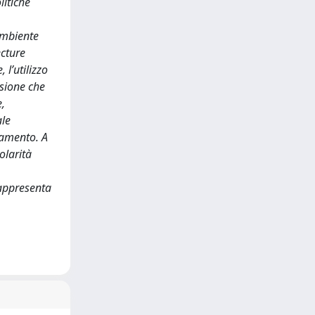
litiche
ambiente
ecture
 l’utilizzo
isione che
e,
ale
biamento. A
colarità
rappresenta