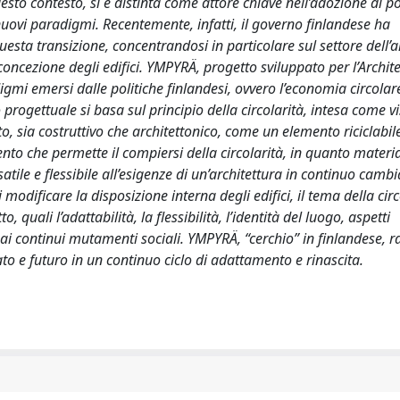
uesto contesto, si è distinta come attore chiave nell’adozione di po
uovi paradigmi. Recentemente, infatti, il governo finlandese ha
esta transizione, concentrandosi in particolare sul settore dell’
oncezione degli edifici. YMPYRÄ, progetto sviluppato per l’Archit
mi emersi dalle politiche finlandesi, ovvero l’economia circolare,
o progettuale si basa sul principio della circolarità, intesa come v
, sia costruttivo che architettonico, come un elemento riciclabil
emento che permette il compiersi della circolarità, in quanto materi
atile e flessibile all’esigenze di un’architettura in continuo cam
di modificare la disposizione interna degli edifici, il tema della cir
quali l’adattabilità, la flessibilità, l’identità del luogo, aspetti
 ai continui mutamenti sociali. YMPYRÄ, “cerchio” in finlandese, 
to e futuro in un continuo ciclo di adattamento e rinascita.