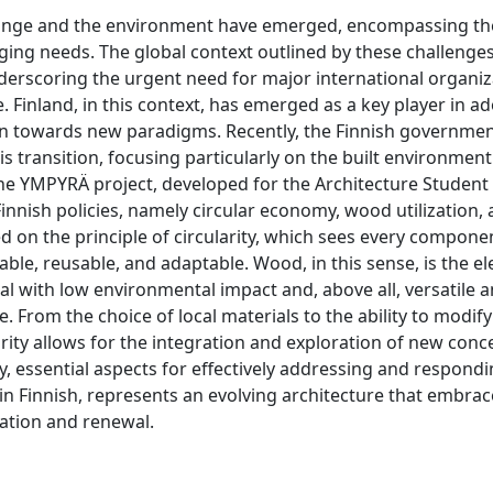
change and the environment have emerged, encompassing the
anging needs. The global context outlined by these challenge
derscoring the urgent need for major international organiz
. Finland, in this context, has emerged as a key player in a
tion towards new paradigms. Recently, the Finnish governme
s transition, focusing particularly on the built environmen
 The YMPYRÄ project, developed for the Architecture Student
nnish policies, namely circular economy, wood utilization,
 on the principle of circularity, which sees every compone
lable, reusable, and adaptable. Wood, in this sense, is the e
ial with low environmental impact and, above all, versatile 
 From the choice of local materials to the ability to modify
arity allows for the integration and exploration of new conc
tity, essential aspects for effectively addressing and respond
n Finnish, represents an evolving architecture that embrac
tation and renewal.