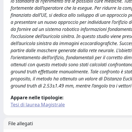
lo standard di riferimento tra le possibili cure mediche. Tu
fortemente dall’operatore che la esegue. Per ridurre la comp
finanziato dall’UE, si dedica allo sviluppo di un approccio pr
a presentare un nuovo approccio per individuare l’orifizio d
da fornire ad un sistema robotico informazioni fondamental
l’occlusione dell’auricola sinitra. In questo studio viene 
dell’auricola sinistra da immagini ecocardiografiche. Succes
partire dalle maschere generate dalla rete neurale. L’obiettiv
l’orientamento dell’orifizio, fondamentali per il corretto d
ottenuti con questo metodo sono stati calcolati confrontando 
ground truth effettuate manualmente. Tale confronto è stat
proposito, il metodo ha ottenuto un valore di Distanza Euclidea
ground truth di 2.53±1.49 mm, mentre l’angolo tra i vettori 
Appare nelle tipologie:
Tesi di laurea Magistrale
File allegati