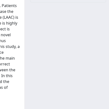
. Patients
ease the
e (LAAC) is
 is highly
ect is
 novel
thus
is study, a
ce
The main
orrect
tween the
In this
d the
as of