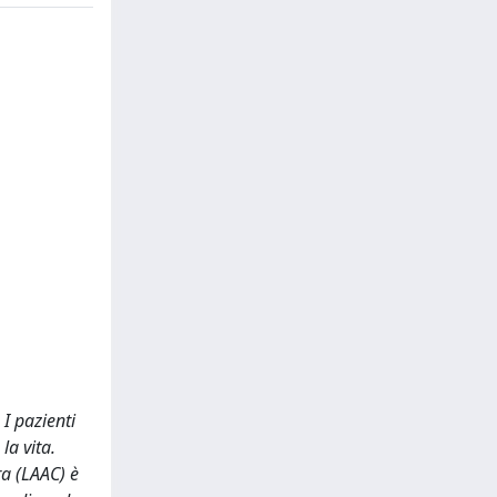
 I pazienti
la vita.
ra (LAAC) è