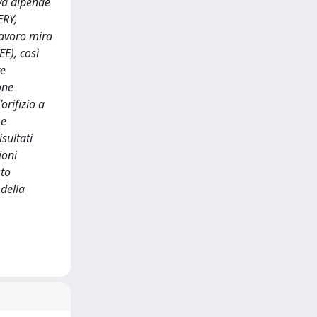
iva dipende
ERY,
 lavoro mira
EE), così
te
one
orifizio a
 e
sultati
ioni
sto
 della